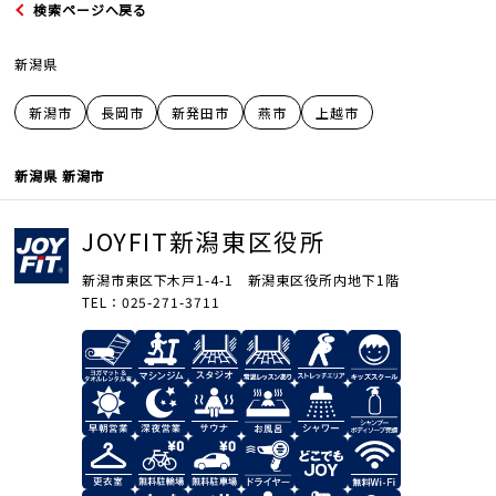
検索ページへ戻る
新潟県
新潟市
長岡市
新発田市
燕市
上越市
JOYFIT
新潟県 新潟市
JOYFIT24
JOYFIT新潟東区役所
JOYFIT YOGA
新潟市東区下木戸1-4-1 新潟東区役所内地下1階
TEL：025-271-3711
JOYFIT+
法人会員制度