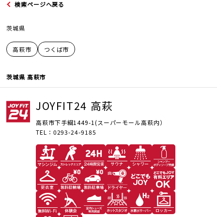
検索ページへ戻る
茨城県
高萩市
つくば市
JOYFIT
茨城県 高萩市
JOYFIT24
JOYFIT24 高萩
JOYFIT YOGA
高萩市下手綱1449-1(スーパーモール高萩内）
TEL：0293-24-9185
JOYFIT+
法人会員制度