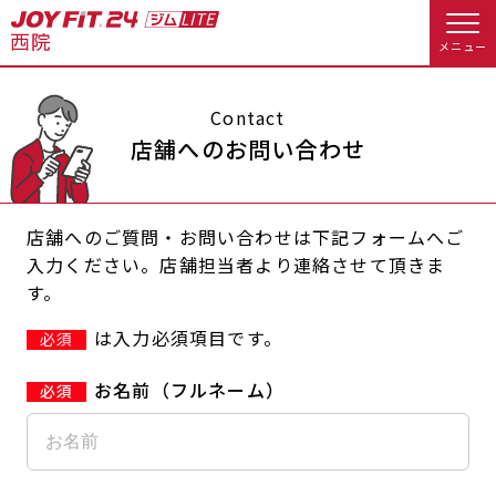
メニュー
店舗トップ
Contact
店舗へのお問い合わせ
会員様向けのご案内
店舗へのご質問・お問い合わせは下記フォームへご
会員の方へトップ
入力ください。店舗担当者より連絡させて頂きま
す。
入会のお手続きをする
会員様へのお知らせ
休会お手続き
は入力必須項目です。
必須
入会するトップ
オプション料金
アクセス
お名前（フルネーム）
料金・サービス等詳しく見る
現在、入会の受付はしておりません
店舗情報・サービス
よくあるご質問
入会を悩まれている方へトップ
店舗へのお問い合わせ
JOYFIT総合トップ
JOYFIT