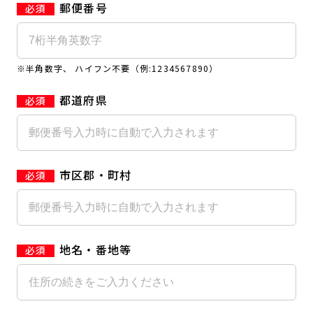
郵便番号
キャンペーン
料金のご案内
JOYFIT24
JOYFIT YOGA
アクセス
店舗情報・サービス
※半角数字、 ハイフン不要（例:1234567890）
JOYFIT+
店舗を探す
見学・体験
入会方法
都道府県
よくあるご質問
店舗へのお問い合わせ
市区郡・町村
地名・番地等