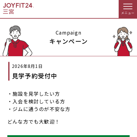
メニュー
店舗トップ
Campaign
キャンペーン
会員様向けのご案内
2026年8月1日
会員の方へトップ
見学予約受付中
入会のお手続きをする
会員様へのお知らせ
オプション料金
・施設を見学したい方
入会するトップ
アクセス
店舗情報・サービス
・入会を検討している方
・ジムに通うのが不安な方
料金・サービス等詳しく見る
Appで入会手続き
よくあるご質問
店舗へのお問い合わせ
どんな方でも大歓迎！
入会を悩まれている方へトップ
JOYFIT総合トップ
JOYFIT