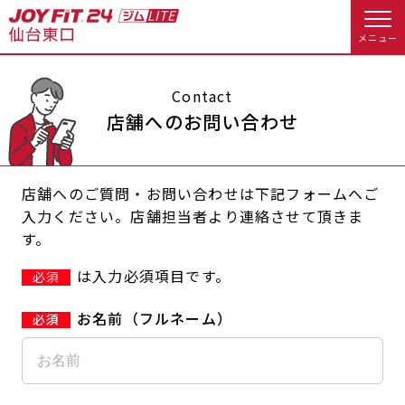
メニュー
店舗トップ
Contact
店舗へのお問い合わせ
会員様向けのご案内
店舗へのご質問・お問い合わせは下記フォームへご
会員の方へトップ
入力ください。店舗担当者より連絡させて頂きま
す。
入会のお手続きをする
会員様へのお知らせ
休会お手続き
は入力必須項目です。
必須
入会するトップ
オプション料金
アクセス
お名前（フルネーム）
料金・サービス等詳しく見る
Appで入会手続き
店舗情報・サービス
よくあるご質問
入会を悩まれている方へトップ
店舗へのお問い合わせ
JOYFIT総合トップ
JOYFIT