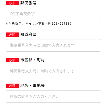
郵便番号
キャンペーン
料金のご案内
JOYFIT24
JOYFIT YOGA
アクセス
店舗情報・サービス
※半角数字、 ハイフン不要（例:1234567890）
JOYFIT+
店舗を探す
見学・体験
入会方法
都道府県
よくあるご質問
店舗へのお問い合わせ
市区郡・町村
地名・番地等