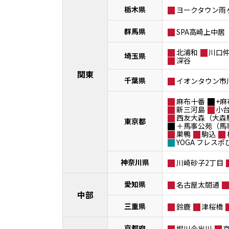
栃木県
ヨークタウン雨
群馬県
SPA高崎上中居
北浦和
川口
埼玉県
深谷
関東
千葉県
イオンタウン市
麻布十番
+麻
新三河島
小
西友大森（大森
東京都
＋馬事公苑（馬
巣鴨
駒込
YOGA フレス
神奈川県
川崎砂子2丁目
愛知県
名古屋太閤通
中部
三重県
鈴鹿
津桜橋
京都府
堀川今出川