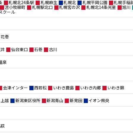
条
札幌北24条駅
札幌麻生
札幌北
札幌平岡公園
札幌手稲
苫小牧柳町
札幌駅北口
札幌宮の沢
札幌北14条光星
旭川
スクール
花巻
荒井
仙台東口
石巻
古川
温泉
会津インター
西若松
いわき鹿島
いわき内郷
いわき錦
上越
新潟東区役所
新潟青山
新発田
イオン県央
高萩