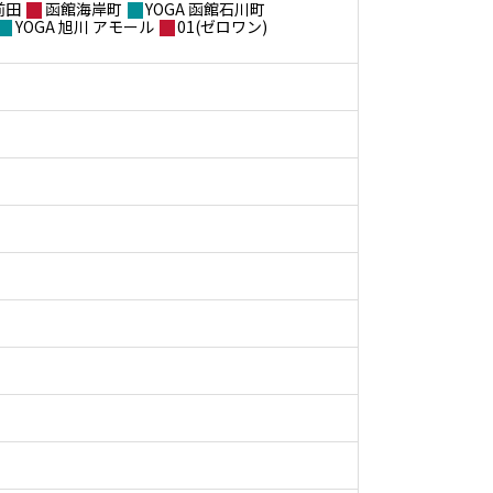
前田
函館海岸町
YOGA 函館石川町
YOGA 旭川 アモール
01(ゼロワン)