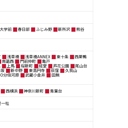
大学前
春日部
ふじみ野
新所沢
熊谷
町
浅草橋
浅草橋ANNEX
東十条
西巣鴨
南葛西
門前仲町
亀戸
黒
上馬
桜新町
経堂
芦花公園
尾山台
楽坂
新中野
東高円寺
荻窪
久我山
ANO分倍河原
武蔵小金井
田無
西横浜
神奈川新町
青葉台
屋一社