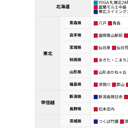
YOGA 札幌北24
北海道
室蘭モルエ中島
帯広スイミング
青森県
八戸
青森
岩手県
盛岡青山駅前
宮城県
仙台泉
仙台
東北
秋田県
あきた・こまち
山形県
山形あかねヶ丘
福島県
須賀川
郡山
新潟県
新潟長岡日赤
甲信越
長野県
松本庄内
茨城県
つくば竹園