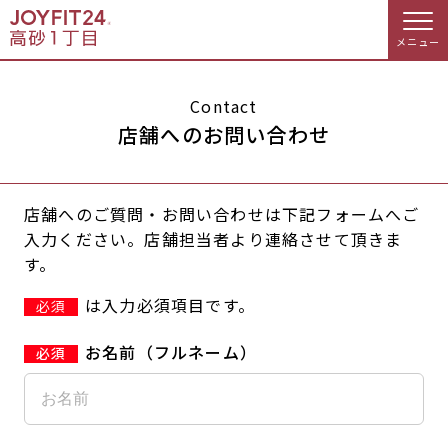
メニュー
店舗トップ
Contact
店舗へのお問い合わせ
会員様向けのご案内
店舗へのご質問・お問い合わせは下記フォームへご
会員の方へトップ
入力ください。店舗担当者より連絡させて頂きま
す。
入会のお手続きをする
会員様へのお知らせ
予約する
は入力必須項目です。
必須
入会するトップ
休会お手続き
オプション料金
お名前（フルネーム）
料金・サービス等詳しく見る
Appで入会手続き
アクセス
店舗情報・サービス
入会を悩まれている方へトップ
よくあるご質問
店舗へのお問い合わせ
JOYFIT総合トップ
JOYFIT