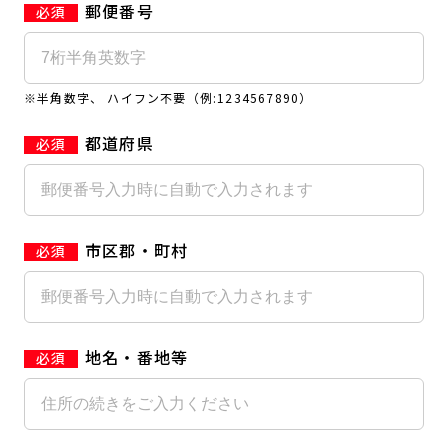
郵便番号
キャンペーン
料金のご案内
JOYFIT24
JOYFIT YOGA
アクセス
店舗情報・サービス
※半角数字、 ハイフン不要（例:1234567890）
JOYFIT+
店舗を探す
見学・体験
入会方法
都道府県
よくあるご質問
店舗へのお問い合わせ
市区郡・町村
地名・番地等