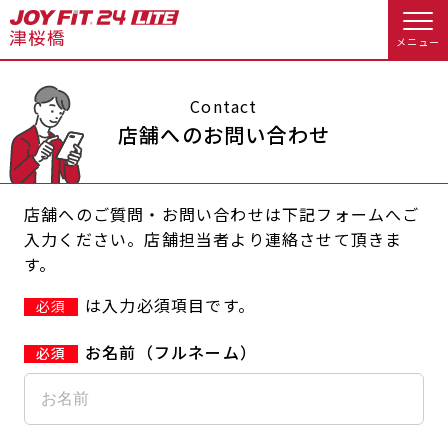
メニュー
店舗トップ
Contact
店舗へのお問い合わせ
会員様向けのご案内
店舗へのご質問・お問い合わせは下記フォームへご
会員の方へトップ
入力ください。店舗担当者より連絡させて頂きま
す。
入会のお手続きをする
会員様へのお知らせ
スタジオプログラム情報
は入力必須項目です。
必須
入会するトップ
休会お手続き
オプション料金
お名前（フルネーム）
料金・サービス等詳しく見る
Appで入会手続き
アクセス
店舗情報・サービス
入会を悩まれている方へトップ
よくあるご質問
店舗へのお問い合わせ
JOYFIT総合トップ
JOYFIT