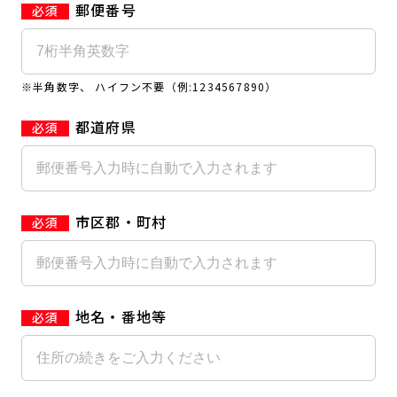
郵便番号
キャンペーン
料金のご案内
JOYFIT24
JOYFIT YOGA
アクセス
店舗情報・サービス
※半角数字、 ハイフン不要（例:1234567890）
JOYFIT+
店舗を探す
見学・体験
スタジオプログラム情報
都道府県
入会方法
よくあるご質問
店舗へのお問い合わせ
市区郡・町村
地名・番地等