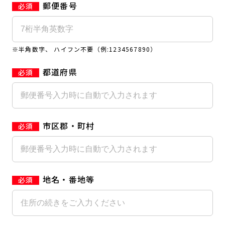
郵便番号
キャンペーン
料金のご案内
店舗へのお問い合わせ
JOYFIT24
JOYFIT YOGA
アクセス
店舗情報・サービス
※半角数字、 ハイフン不要（例:1234567890）
JOYFIT+
店舗を探す
見学・体験
スタジオプログラム情報
都道府県
入会方法
よくあるご質問
店舗へのお問い合わせ
市区郡・町村
地名・番地等