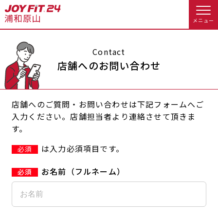
メニュー
店舗トップ
Contact
店舗へのお問い合わせ
会員様向けのご案内
店舗へのご質問・お問い合わせは下記フォームへご
会員の方へトップ
入力ください。店舗担当者より連絡させて頂きま
す。
入会のお手続きをする
会員様へのお知らせ
スタジオプログラム情報
は入力必須項目です。
必須
入会するトップ
予約する
休会お手続き
お名前（フルネーム）
料金・サービス等詳しく見る
クレジットカードで入会する
WEBで入会来店予約
オプション料金
アクセス
入会を悩まれている方へトップ
店舗情報・サービス
よくあるご質問
JOYFIT総合トップ
JOYFIT