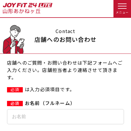
メニュー
店舗トップ
Contact
店舗へのお問い合わせ
会員様向けのご案内
店舗へのご質問・お問い合わせは下記フォームへご
会員の方へトップ
入力ください。店舗担当者より連絡させて頂きま
す。
入会のお手続きをする
会員様へのお知らせ
スタジオプログラム情報
は入力必須項目です。
必須
入会するトップ
予約する
休会お手続き
お名前（フルネーム）
料金・サービス等詳しく見る
Appで入会手続き
オプション料金
アクセス
入会を悩まれている方へトップ
店舗情報・サービス
よくあるご質問
JOYFIT総合トップ
JOYFIT