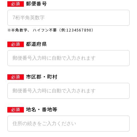
郵便番号
キャンペーン
料金のご案内
店舗へのお問い合わせ
JOYFIT24
JOYFIT YOGA
アクセス
店舗情報・サービス
※半角数字、 ハイフン不要（例:1234567890）
JOYFIT+
店舗を探す
見学・体験
スタジオプログラム情報
都道府県
入会方法
よくあるご質問
店舗へのお問い合わせ
市区郡・町村
地名・番地等