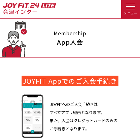
メニュー
店舗トップ
Membership
App入会
会員様向けのご案内
会員の方へトップ
JOYFIT Appでのご入会手続き
入会のお手続きをする
会員様へのお知らせ
スタジオプログラム情報
入会するトップ
予約する
休会お手続き
JOYFITへのご入会手続きは
すべてアプリ経由となります。
料金・サービス等詳しく見る
Appで入会手続き
オプション料金
アクセス
また、入会はクレジットカードのみの
お手続きとなります。
入会を悩まれている方へトップ
店舗情報・サービス
よくあるご質問
JOYFIT総合トップ
JOYFIT