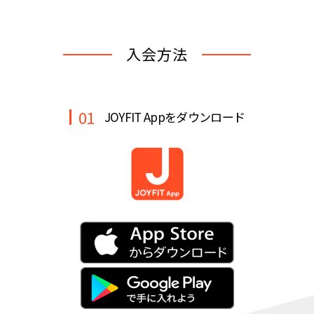
キャンペーン
料金のご案内
店舗へのお問い合わせ
JOYFIT24
JOYFIT YOGA
入会方法
アクセス
店舗情報・サービス
JOYFIT+
店舗を探す
見学・体験
スタジオプログラム情報
01
JOYFIT Appをダウンロード
入会方法
よくあるご質問
店舗へのお問い合わせ