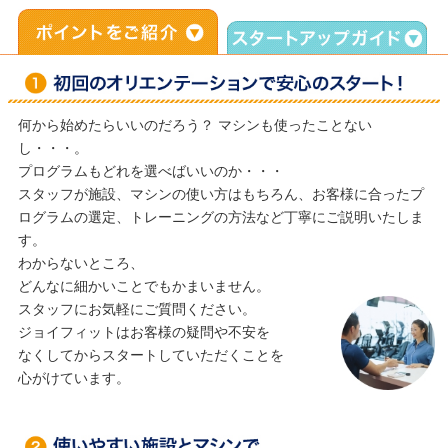
スタッフが施設、マシンの使い方はもちろん、お客様に合ったプ
ログラムの選定、トレーニングの方法など丁寧にご説明いたしま
す。
わからないところ、
どんなに細かいことでもかまいません。
スタッフにお気軽にご質問ください。
ジョイフィットはお客様の疑問や不安を
なくしてからスタートしていただくことを
心がけています。
総合TOP
JOYFIT24
男性にも女性にも、ハード〜ソフトトレーニング（基礎体力向
上）にも目的別、部位別に無理なく使えるマシンを豊富に取り揃
えております。初回のオリエンテーションで丁寧にご説明いたし
JOYFIT YOGA
ますので初めての方、マシンの使い方など分からなくても大丈
夫！
充実のシャワールームでしっかり汗を流した後はゆったりとくつ
JOYFIT+
ろげるリラクゼーションルーム、友達と会話もはずむコミュニケ
ーションスペースもぜひご活用ください。
運動からリラックスまで安心して過ごせるジョイフィットは
Vitalityに関するお問い合わせ
お客様の「ライフスタイル」をサポートします。
本部へのお問い合わせ