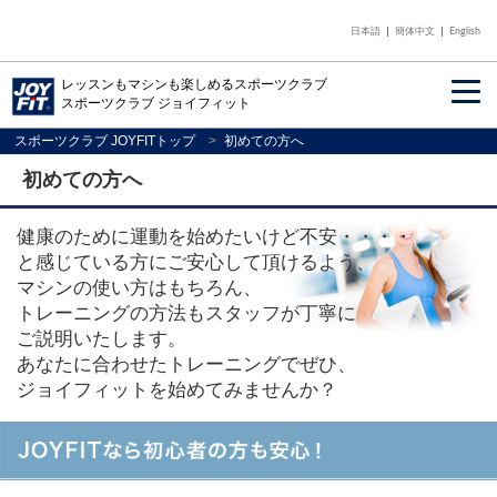
日本語
簡体中文
English
レッスンもマシンも楽しめるスポーツクラブ
スポーツクラブ ジョイフィット
初めての方へ
スポーツクラブ JOYFITトップ
初めての方へ
入会のご案内
店舗を探す
健康のために運動を始めたいけど不安・・・・
と感じている方にご安心して頂けるよう、
マシンの使い方はもちろん、
トレーニングの方法もスタッフが丁寧に
ご説明いたします。
あなたに合わせたトレーニングでぜひ、
ジョイフィットを始めてみませんか？
何から始めたらいいのだろう？ マシンも使ったことない
し・・・。
プログラムもどれを選べばいいのか・・・