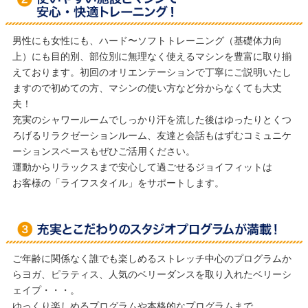
ご年齢に関係なく誰でも楽しめるストレッチ中心のプログラムか
らヨガ、ピラティス、人気のベリーダンスを取り入れたベリーシ
法人会員制度
ェイプ・・・。
ゆっくり楽しめるプログラムや本格的なプログラムまで、
多彩で豊富なメニューの中からお客様の好みに合わせて
自由に選んでいただけます。
組み合わせによって効果もグっと広がります。
ジョイフィットのインストラクターはスキ
ルだけでなくお客様ひとりひとりとの
コミュニケーションを大切にしております。
100日チャレンジプログラムのご案内
※100日チャレンジの実施は店舗により
異なります。
見学・体験のご案内