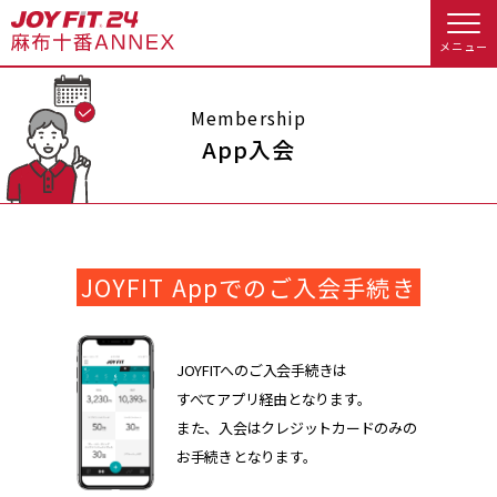
メニュー
店舗トップ
Membership
App入会
会員様向けのご案内
会員の方へトップ
JOYFIT Appでのご入会手続き
入会のお手続きをする
会員様へのお知らせ
予約する
入会するトップ
休会お手続き
オプション料金
JOYFITへのご入会手続きは
すべてアプリ経由となります。
料金・サービス等詳しく見る
Appで入会手続き
アクセス
店舗情報・サービス
また、入会はクレジットカードのみの
お手続きとなります。
入会を悩まれている方へトップ
よくあるご質問
店舗へのお問い合わせ
JOYFIT総合トップ
JOYFIT