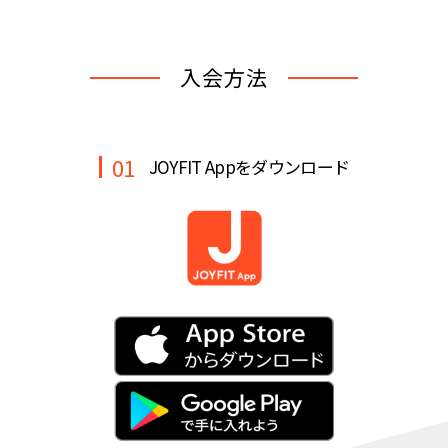
キャンペーン
料金のご案内
JOYFIT24
JOYFIT YOGA
入会方法
アクセス
店舗情報・サービス
JOYFIT+
店舗を探す
見学・体験
入会方法
01
JOYFIT Appをダウンロード
よくあるご質問
店舗へのお問い合わせ