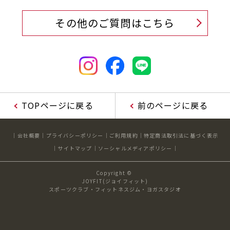
キャンペーン
料金のご案内
その他のご質問はこちら
JOYFIT24
JOYFIT YOGA
アクセス
店舗情報・サービス
JOYFIT+
店舗を探す
見学・体験
スタジオプログラム情報
入会方法
よくあるご質問
TOPページに戻る
前のページに戻る
店舗へのお問い合わせ
会社概要
プライバシーポリシー
ご利用規約
特定商法取引法に基づく表示
サイトマップ
ソーシャルメディアポリシー
Copyright ©
JOYFIT(ジョイフィット)
スポーツクラブ・フィットネスジム・ヨガスタジオ