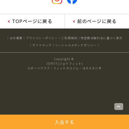
キャンペーン
料金のご案内
JOYFIT24
JOYFIT YOGA
TOPページに戻る
前のページに戻る
アクセス
店舗情報・サービス
JOYFIT+
店舗を探す
見学・体験
スタジオプログラム情報
会社概要
プライバシーポリシー
ご利用規約
特定商法取引法に基づく表示
サイトマップ
ソーシャルメディアポリシー
入会方法
よくあるご質問
Copyright ©
JOYFIT(ジョイフィット)
店舗へのお問い合わせ
スポーツクラブ・フィットネスジム・ヨガスタジオ
入会する