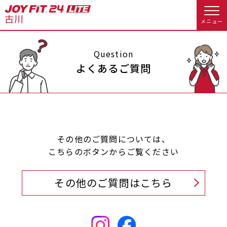
メニュー
店舗トップ
Question
よくあるご質問
会員様向けのご案内
会員の方へトップ
入会のお手続きをする
会員様へのお知らせ
スタジオプログラム情報
その他のご質問については、
こちらのボタンからご覧ください
入会するトップ
休会お手続き
オプション料金
その他のご質問はこちら
料金・サービス等詳しく見る
クレジットカードで入会する
WEBで入会来店予約
アクセス
店舗情報・サービス
入会を悩まれている方へトップ
よくあるご質問
店舗へのお問い合わせ
JOYFIT総合トップ
JOYFIT