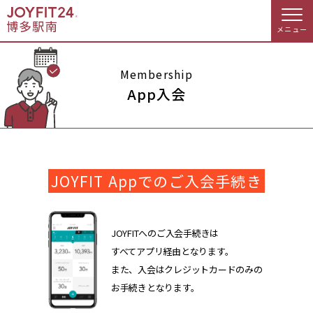
メニュー
店舗トップ
Membership
App入会
会員様向けのご案内
会員の方へトップ
JOYFIT Appでのご入会手続き
入会のお手続きをする
会員様へのお知らせ
予約する
入会するトップ
休会お手続き
オプション料金
JOYFITへのご入会手続きは
すべてアプリ経由となります。
料金・サービス等詳しく見る
Appで入会手続き
アクセス
店舗情報・サービス
また、入会はクレジットカードのみの
お手続きとなります。
入会を悩まれている方へトップ
よくあるご質問
店舗へのお問い合わせ
JOYFIT総合トップ
JOYFIT