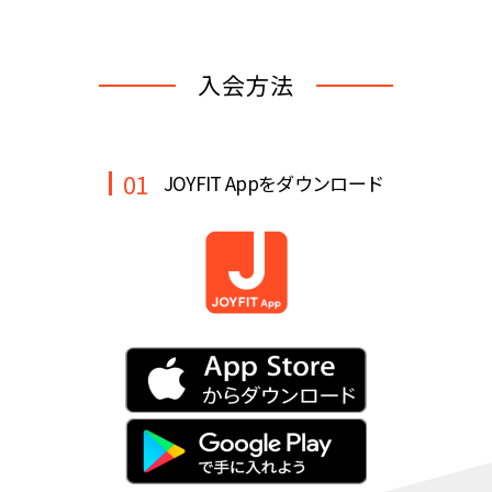
キャンペーン
料金のご案内
JOYFIT24
JOYFIT YOGA
入会方法
アクセス
店舗情報・サービス
JOYFIT+
店舗を探す
見学・体験
入会方法
01
JOYFIT Appをダウンロード
よくあるご質問
店舗へのお問い合わせ