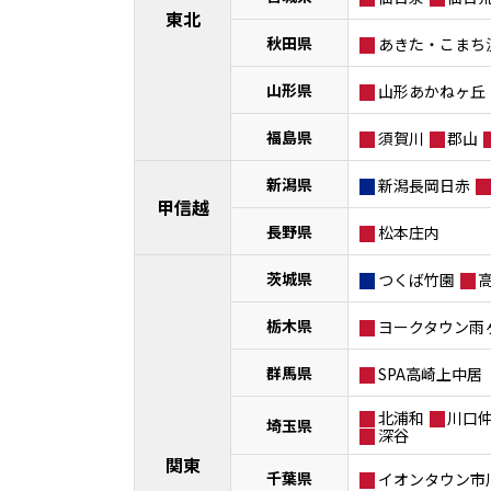
東北
秋田県
あきた・こまち
山形県
山形あかねヶ丘
福島県
須賀川
郡山
新潟県
新潟長岡日赤
甲信越
長野県
松本庄内
茨城県
つくば竹園
栃木県
ヨークタウン雨
群馬県
SPA高崎上中居
北浦和
川口
埼玉県
深谷
関東
千葉県
イオンタウン市