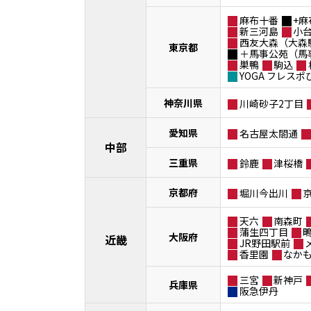
麻布十番
+麻
新三河島
小
西友大森（大森
東京都
＋馬事公苑（馬
巣鴨
駒込
YOGA フレス
神奈川県
川崎砂子2丁目
愛知県
名古屋太閤通
中部
三重県
鈴鹿
津桜橋
京都府
堀川今出川
天六
南森町
蒲生四丁目
大阪府
近畿
JR野田駅前
香里園
なか
三宮
新神戸
兵庫県
阪急伊丹