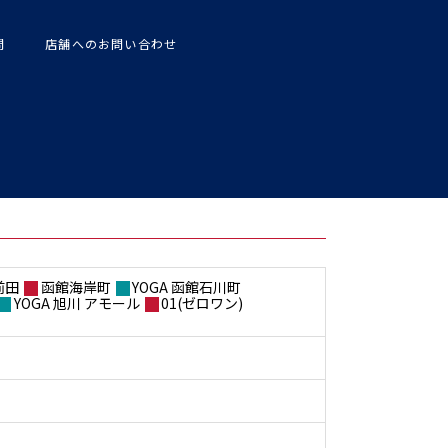
問
店舗へのお問い合わせ
前田
函館海岸町
YOGA 函館石川町
YOGA 旭川 アモール
01(ゼロワン)