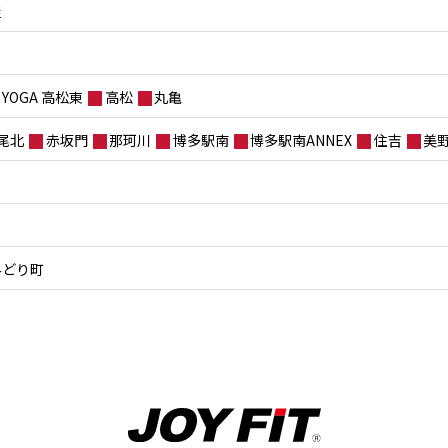
屋
YOGA 高松東
高松
丸亀
尾北
赤坂門
那珂川
博多駅南
博多駅南ANNEX
住吉
美
みどり町