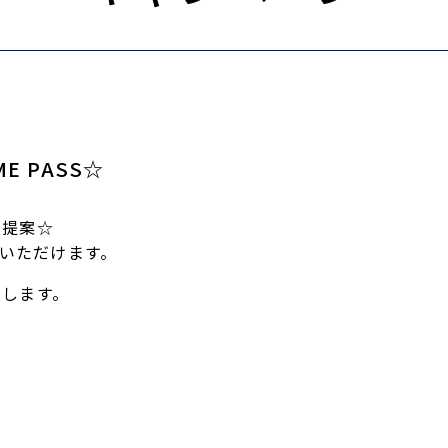
E PASS☆
新提案☆
用いただけます。
たします。