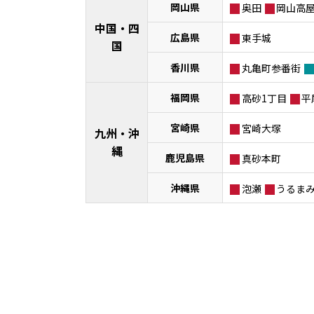
岡山県
奥田
岡山高
中国・四
広島県
東手城
国
香川県
丸亀町参番街
福岡県
高砂1丁目
平
宮崎県
宮崎大塚
九州・沖
縄
鹿児島県
真砂本町
沖縄県
泡瀬
うるま