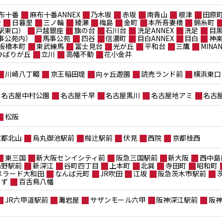
布十番
麻布十番ANNEX
乃木坂
赤坂
南青山
根津
田原
台
日暮里
三ノ輪
綾瀬
梅島
金町
本所吾妻橋
錦糸町
駅東口）
戸越銀座
旗の台
石川台
洗足ANNEX
洗足
目
事公苑内）
馬事公苑
四谷
信濃町
目白ANNEX
目白
神
板橋本町
東武練馬
富士見台
光が丘
平和台
三鷹
MIN
ポひばりが丘
立川
高幡不動
花小金井
川崎八丁畷
京王稲田堤
向ヶ丘遊園
読売ランド前
横浜東口
名古屋中村公園
名古屋千早
名古屋黒川
名古屋地アミ
名古
松阪
京都北山
烏丸御池駅前
椥辻駅前
伏見
西院
京都桂西
東三国
新大阪センイシティ前
阪急三国駅前
新大阪
西中島
鴫野駅前
新深江
谷町四丁目
上本町
北巽
寺田町
昭和町
メラード大和田
なんば元町
JR吹田
江坂
阪急茨木市駅前
もず
百舌鳥八幡
JR六甲道駅前
灘岩屋
サザンモール六甲
阪神深江駅前
阪