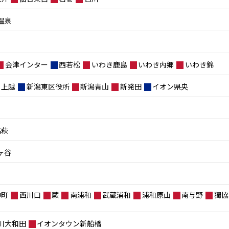
温泉
会津インター
西若松
いわき鹿島
いわき内郷
いわき錦
上越
新潟東区役所
新潟青山
新発田
イオン県央
高萩
ヶ谷
仲町
西川口
蕨
南浦和
武蔵浦和
浦和原山
南与野
獨協
川大和田
イオンタウン新船橋