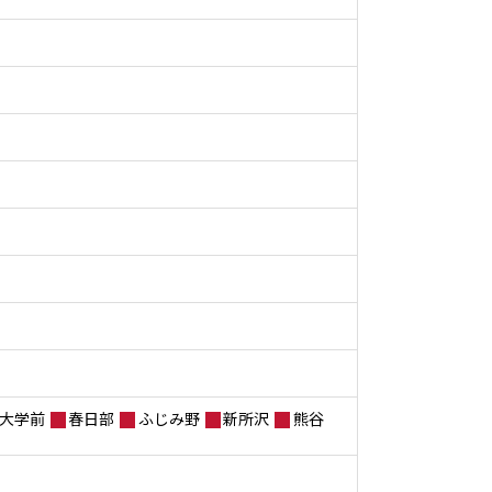
大学前
春日部
ふじみ野
新所沢
熊谷