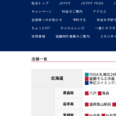
総合トップ
JOYFIT
JOYFIT YOGA
J
キャンペーン
料金のご案内
アクセス
会員様へのお知らせ
予約する
休会お手続
ちょっとFIT
かんたんレシピ
〜食とカラダ
採用情報
店舗物件募集のご案内
スタジオ
店舗一覧
YOGA 札幌北24
北海道
室蘭モルエ中島
帯広スイミング
青森県
八戸
青森
岩手県
盛岡青山駅前
宮城県
仙台泉
仙台