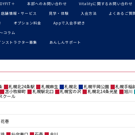
OYFIT＋
本部へのお問い合わせ
Vitalityに関するお問い合わせ
店舗情報・サービス
見学・体験
入会方法
よくあるご質
き
オプション料金
Appで入会手続き
〜コラム
インストラクター募集
あんしんサポート
条
札幌北24条駅
札幌麻生
札幌北
札幌平岡公園
札幌手稲
苫小牧柳町
札幌駅北口
札幌宮の沢
札幌北14条光星
旭川
スクール
花巻
荒井
仙台東口
石巻
古川