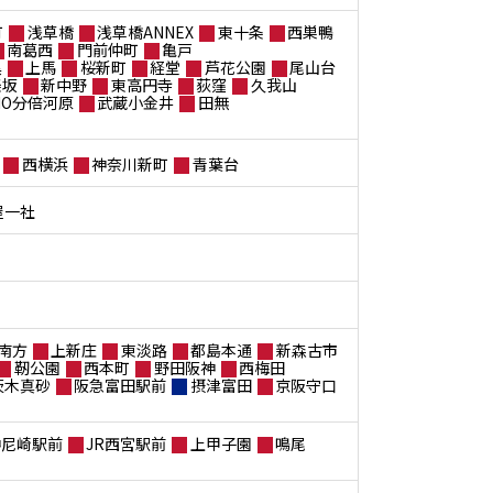
町
浅草橋
浅草橋ANNEX
東十条
西巣鴨
南葛西
門前仲町
亀戸
黒
上馬
桜新町
経堂
芦花公園
尾山台
楽坂
新中野
東高円寺
荻窪
久我山
ANO分倍河原
武蔵小金井
田無
西横浜
神奈川新町
青葉台
屋一社
南方
上新庄
東淡路
都島本通
新森古市
靭公園
西本町
野田阪神
西梅田
茨木真砂
阪急富田駅前
摂津富田
京阪守口
神尼崎駅前
JR西宮駅前
上甲子園
鳴尾