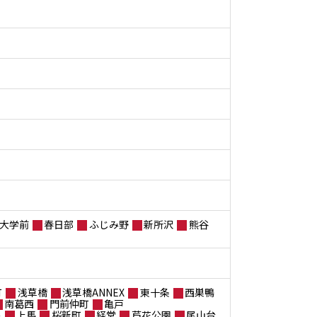
大学前
春日部
ふじみ野
新所沢
熊谷
町
浅草橋
浅草橋ANNEX
東十条
西巣鴨
南葛西
門前仲町
亀戸
黒
上馬
桜新町
経堂
芦花公園
尾山台