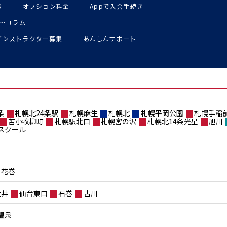
き
オプション料金
Appで入会手続き
〜コラム
インストラクター募集
あんしんサポート
条
札幌北24条駅
札幌麻生
札幌北
札幌平岡公園
札幌手稲
苫小牧柳町
札幌駅北口
札幌宮の沢
札幌北14条光星
旭川
スクール
花巻
荒井
仙台東口
石巻
古川
温泉