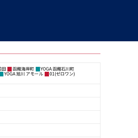
前田
函館海岸町
YOGA 函館石川町
YOGA 旭川 アモール
01(ゼロワン)