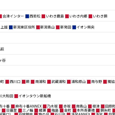
会津インター
西若松
いわき鹿島
いわき内郷
いわき錦
上越
新潟東区役所
新潟青山
新発田
イオン県央
高萩
ヶ谷
仲町
西川口
蕨
南浦和
武蔵浦和
浦和原山
南与野
獨協
川大和田
イオンタウン新船橋
布十番
麻布十番ANNEX
乃木坂
赤坂
南青山
根津
田原
台
日暮里
三ノ輪
綾瀬
梅島
金町
本所吾妻橋
錦糸町
駅東口）
戸越銀座
旗の台
石川台
洗足ANNEX
洗足
目