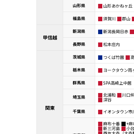
山形県
山形あかねヶ丘
福島県
須賀川
郡山
新潟県
新潟長岡日赤
甲信越
長野県
松本庄内
茨城県
つくば竹園
栃木県
ヨークタウン雨
群馬県
SPA高崎上中居
北浦和
川口
埼玉県
深谷
関東
千葉県
イオンタウン市
麻布十番
+麻
新三河島
小
西友大森（大森