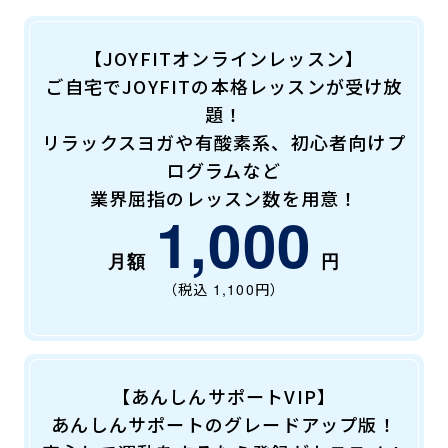
各信販会社ごとに定められたお支払日です
● 口座振替の場合
【JOYFITオンラインレッスン】
登録口座より毎月27日にお引落となります
ご自宅でJOYFITの本格レッスンが受け放
題！
※ご夫婦間は同一口座をご指定可能
リラックスヨガや有酸素系、初心者向けプ
※15歳-17歳、18歳の高校生の方は親権者申込とな
り、親権者口座からのお引落
ログラムなど
業界屈指のレッスン数を用意！
1,000
（税込
1,100
円）
【あんしんサポートVIP】
あんしんサポートのグレードアップ版！