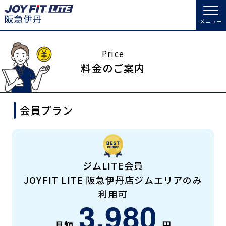
メニュー
店舗トップ
Price
料金のご案内
会員様向けのご案内
会員プラン
会員の方へトップ
入会のお手続きをする
会員様へのお知らせ
スタジオプログラム情報
入会するトップ
予約する
休会お手続き
ジムLITE会員
JOYFIT LITE 阪急伊丹店ジムエリアのみ
料金・サービス等詳しく見る
Appで入会手続き
オプション料金
アクセス
利用可
3,980
入会を悩まれている方へトップ
店舗情報・サービス
よくあるご質問
JOYFIT総合トップ
JOYFIT