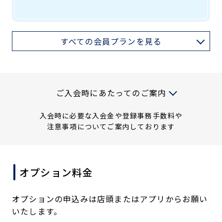
すべての会員プランを見る
入会時には以下の料金が必要です
ご入会時にあたってのご案内
入会時に必要な入会金や登録事務手数料や
注意事項についてご案内しております
※お客様からの申し出がない限り自動継続となり、会
オプション料金
費の支払い義務も継続となります。
※各会員は満15歳以上が対象です。（中学生を除
く）
オプションの申込みは店頭またはアプリからお願い
いたします。
● WEBクレジット入会の場合