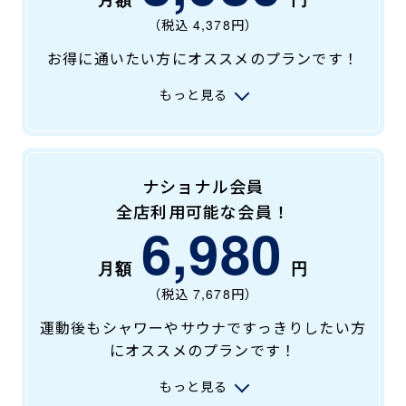
キャンペーン
料金のご案内
店舗へのお問い合わせ
（税込
4,378
円）
JOYFIT24
JOYFIT YOGA
お得に通いたい方にオススメのプランです！
アクセス
店舗情報・サービス
JOYFIT+
店舗を探す
もっと見る
見学・体験
スタジオプログラム情報
入会方法
よくあるご質問
ナショナル会員
店舗へのお問い合わせ
全店利用可能な会員！
6,980
（税込
7,678
円）
運動後もシャワーやサウナですっきりしたい方
にオススメのプランです！
もっと見る