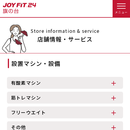
メニュー
店舗トップ
Store information & service
店舗情報・サービス
会員様向けのご案内
設置マシン・設備
会員の方へトップ
入会のお手続きをする
会員様へのお知らせ
予約する
有酸素マシン
入会するトップ
休会お手続き
オプション料金
筋トレマシン
料金・サービス等詳しく見る
Appで入会手続き
アクセス
店舗情報・サービス
フリーウエイト
入会を悩まれている方へトップ
よくあるご質問
店舗へのお問い合わせ
その他
JOYFIT総合トップ
JOYFIT