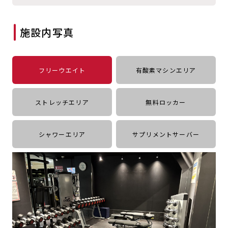
キャンペーン
料金のご案内
JOYFIT24
JOYFIT YOGA
施設内写真
アクセス
店舗情報・サービス
JOYFIT+
店舗を探す
見学・体験
入会方法
フリーウエイト
有酸素マシンエリア
よくあるご質問
店舗へのお問い合わせ
ストレッチエリア
無料ロッカー
シャワーエリア
サプリメントサーバー