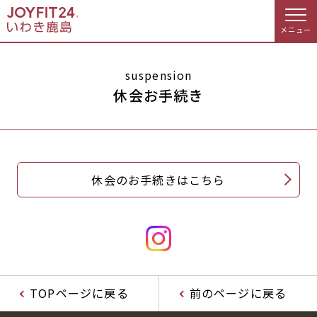
メニュー
店舗トップ
suspension
休会お手続き
会員様向けのご案内
会員の方へトップ
休会のお手続きはこちら
入会のお手続きをする
会員様へのお知らせ
スタジオプログラム情報
入会するトップ
休会お手続き
オプション料金
料金・サービス等詳しく見る
Appで入会手続き
アクセス
店舗情報・サービス
TOPページに戻る
前のページに戻る
入会を悩まれている方へトップ
よくあるご質問
店舗へのお問い合わせ
JOYFIT総合トップ
JOYFIT