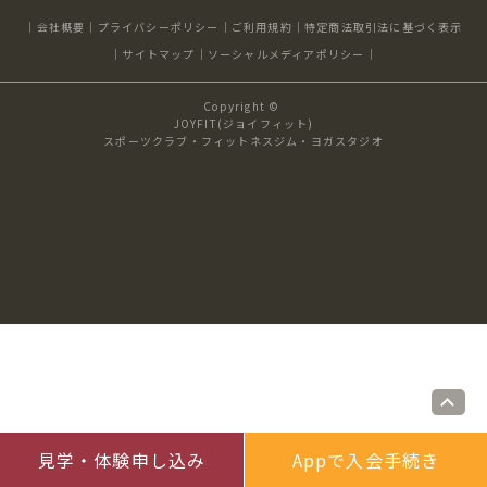
キャンペーン
料金のご案内
会社概要
プライバシーポリシー
ご利用規約
特定商法取引法に基づく表示
JOYFIT24
JOYFIT YOGA
サイトマップ
ソーシャルメディアポリシー
アクセス
店舗情報・サービス
Copyright ©
JOYFIT+
店舗を探す
JOYFIT(ジョイフィット)
見学・体験
スタジオプログラム情報
スポーツクラブ・フィットネスジム・ヨガスタジオ
入会方法
よくあるご質問
店舗へのお問い合わせ
見学・体験申し込み
Appで入会手続き