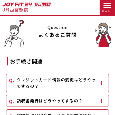
メニュー
店舗トップ
Question
よくあるご質問
会員様向けのご案内
会員の方へトップ
お手続き関連
入会のお手続きをする
会員様へのお知らせ
休会お手続き
クレジットカード情報の変更はどうやっ
入会するトップ
オプション料金
アクセス
てするの？
料金・サービス等詳しく見る
Appで入会手続き
店舗情報・サービス
よくあるご質問
領収書発行はどうやってするの？
入会を悩まれている方へトップ
店舗へのお問い合わせ
JOYFIT総合トップ
JOYFIT