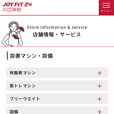
メニュー
店舗トップ
Store information & service
店舗情報・サービス
会員様向けのご案内
設置マシン・設備
会員の方へトップ
入会のお手続きをする
会員様へのお知らせ
休会お手続き
有酸素マシン
入会するトップ
オプション料金
アクセス
筋トレマシン
料金・サービス等詳しく見る
Appで入会手続き
店舗情報・サービス
よくあるご質問
フリーウエイト
入会を悩まれている方へトップ
店舗へのお問い合わせ
設備
JOYFIT総合トップ
JOYFIT