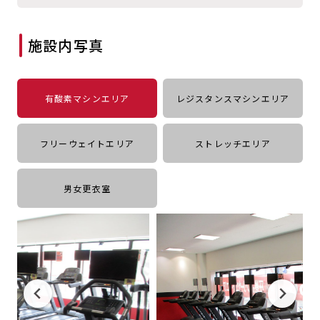
キャンペーン
料金のご案内
JOYFIT24
JOYFIT YOGA
施設内写真
アクセス
店舗情報・サービス
JOYFIT+
店舗を探す
見学・体験
入会方法
有酸素マシンエリア
レジスタンスマシンエリア
よくあるご質問
店舗へのお問い合わせ
フリーウェイトエリア
ストレッチエリア
男女更衣室