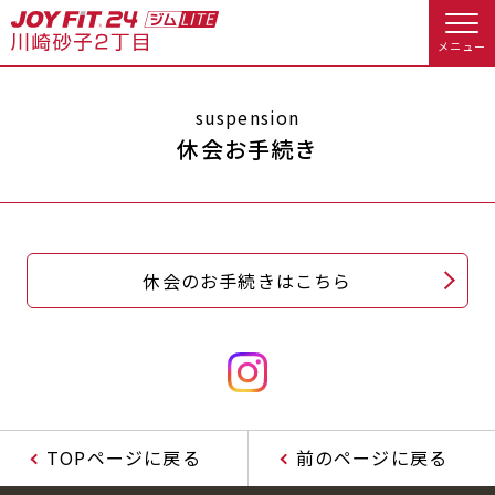
メニュー
店舗トップ
suspension
休会お手続き
会員様向けのご案内
会員の方へトップ
休会のお手続きはこちら
入会のお手続きをする
会員様へのお知らせ
休会お手続き
入会するトップ
オプション料金
アクセス
料金・サービス等詳しく見る
Appで入会手続き
店舗情報・サービス
よくあるご質問
TOPページに戻る
前のページに戻る
入会を悩まれている方へトップ
店舗へのお問い合わせ
JOYFIT総合トップ
JOYFIT