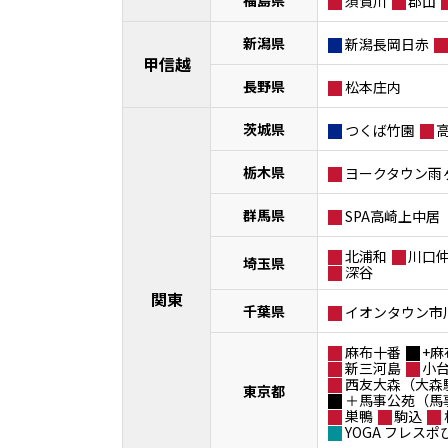
須賀川
郡山
新潟県
新潟長岡日赤
甲信越
長野県
松本庄内
茨城県
つくば竹園
栃木県
ヨークタウン雨
群馬県
SPA高崎上中居
北浦和
川口
埼玉県
深谷
関東
千葉県
イオンタウン市
麻布十番
+麻
新三河島
小
西友大森（大森
東京都
＋馬事公苑（馬
巣鴨
駒込
YOGA フレス