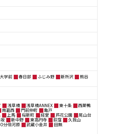
大学前
春日部
ふじみ野
新所沢
熊谷
町
浅草橋
浅草橋ANNEX
東十条
西巣鴨
南葛西
門前仲町
亀戸
黒
上馬
桜新町
経堂
芦花公園
尾山台
楽坂
新中野
東高円寺
荻窪
久我山
ANO分倍河原
武蔵小金井
田無