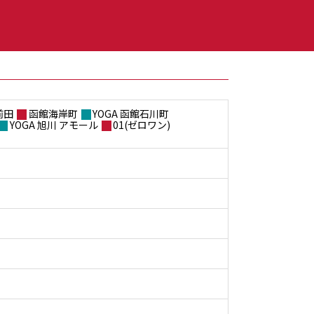
前田
函館海岸町
YOGA 函館石川町
YOGA 旭川 アモール
01(ゼロワン)