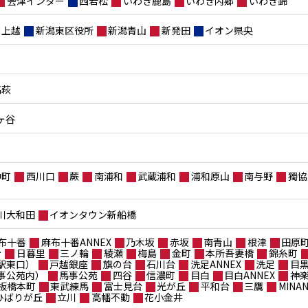
会津インター
西若松
いわき鹿島
いわき内郷
いわき錦
上越
新潟東区役所
新潟青山
新発田
イオン県央
高萩
ヶ谷
仲町
西川口
蕨
南浦和
武蔵浦和
浦和原山
南与野
獨協
川大和田
イオンタウン新船橋
布十番
麻布十番ANNEX
乃木坂
赤坂
南青山
根津
田原
台
日暮里
三ノ輪
綾瀬
梅島
金町
本所吾妻橋
錦糸町
駅東口）
戸越銀座
旗の台
石川台
洗足ANNEX
洗足
目
事公苑内）
馬事公苑
四谷
信濃町
目白
目白ANNEX
神
板橋本町
東武練馬
富士見台
光が丘
平和台
三鷹
MIN
ポひばりが丘
立川
高幡不動
花小金井