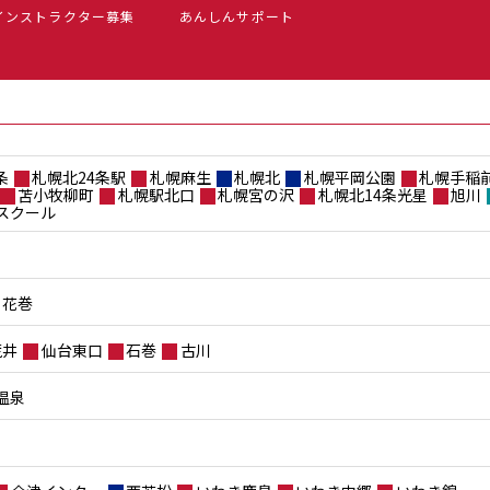
インストラクター募集
あんしんサポート
条
札幌北24条駅
札幌麻生
札幌北
札幌平岡公園
札幌手稲
苫小牧柳町
札幌駅北口
札幌宮の沢
札幌北14条光星
旭川
スクール
花巻
荒井
仙台東口
石巻
古川
温泉