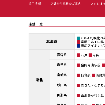
採用情報
店舗物件募集のご案内
スタジオ
店舗一覧
YOGA 札幌北24
北海道
室蘭モルエ中島
帯広スイミング
青森県
八戸
青森
岩手県
盛岡青山駅前
宮城県
仙台泉
仙台
東北
秋田県
あきた・こまち
山形県
山形あかねヶ丘
福島県