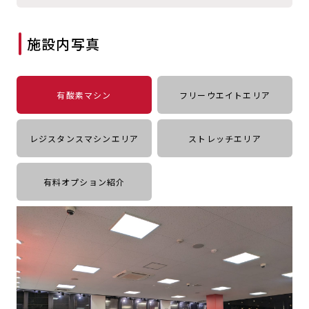
キャンペーン
料金のご案内
JOYFIT24
JOYFIT YOGA
施設内写真
アクセス
店舗情報・サービス
JOYFIT+
店舗を探す
見学・体験
スタジオプログラム情報
有酸素マシン
フリーウエイトエリア
入会方法
よくあるご質問
レジスタンスマシンエリア
ストレッチエリア
店舗へのお問い合わせ
有料オプション紹介