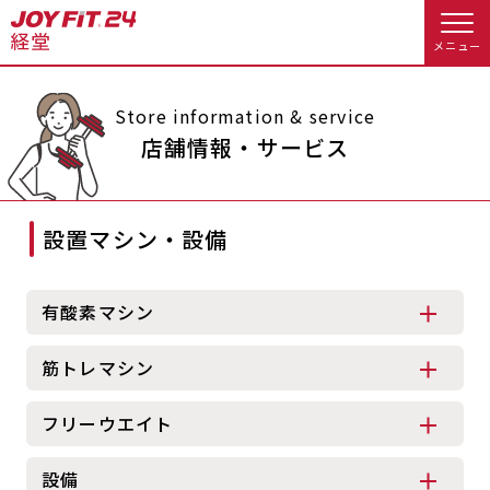
メニュー
店舗トップ
Store information & service
店舗情報・サービス
会員様向けのご案内
設置マシン・設備
会員の方へトップ
入会のお手続きをする
会員様へのお知らせ
スタジオプログラム情報
有酸素マシン
入会するトップ
休会お手続き
オプション料金
筋トレマシン
料金・サービス等詳しく見る
Appで入会手続き
アクセス
店舗情報・サービス
フリーウエイト
入会を悩まれている方へトップ
よくあるご質問
店舗へのお問い合わせ
設備
JOYFIT総合トップ
JOYFIT