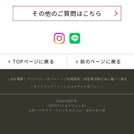
キャンペーン
料金のご案内
その他のご質問はこちら
JOYFIT24
JOYFIT YOGA
アクセス
店舗情報・サービス
JOYFIT+
店舗を探す
見学・体験
入会方法
よくあるご質問
店舗へのお問い合わせ
TOPページに戻る
前のページに戻る
会社概要
プライバシーポリシー
ご利用規約
特定商法取引法に基づく表示
サイトマップ
ソーシャルメディアポリシー
Copyright ©
JOYFIT(ジョイフィット)
スポーツクラブ・フィットネスジム・ヨガスタジオ