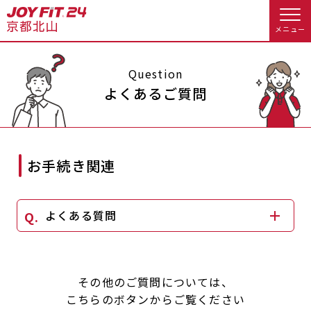
メニュー
店舗トップ
Question
よくあるご質問
会員様向けのご案内
会員の方へトップ
お手続き関連
入会のお手続きをする
会員様へのお知らせ
予約する
よくある質問
入会するトップ
休会お手続き
オプション料金
料金・サービス等詳しく見る
Appで入会手続き
アクセス
店舗情報・サービス
その他のご質問については、
入会を悩まれている方へトップ
よくあるご質問
店舗へのお問い合わせ
こちらのボタンからご覧ください
JOYFIT総合トップ
JOYFIT