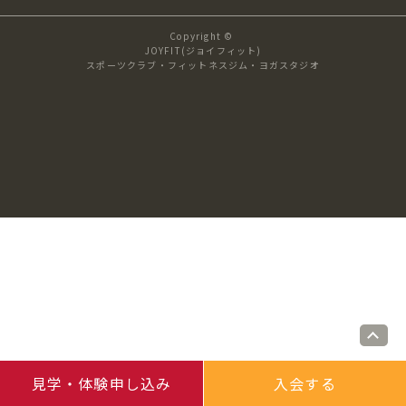
キャンペーン
料金のご案内
Copyright ©
JOYFIT24
JOYFIT YOGA
JOYFIT(ジョイフィット)
スポーツクラブ・フィットネスジム・ヨガスタジオ
アクセス
店舗情報・サービス
JOYFIT+
店舗を探す
見学・体験
スタジオプログラム情報
入会方法
よくあるご質問
店舗へのお問い合わせ
見学・体験申し込み
入会する