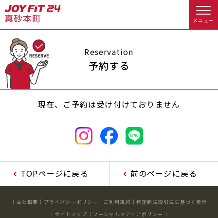
メニュー
店舗トップ
Reservation
予約する
会員様向けのご案内
現在、ご予約は受け付けておりません
会員の方へトップ
入会のお手続きをする
会員様へのお知らせ
スタジオプログラム情報
入会するトップ
休会お手続き
オプション料金
TOPページに戻る
前のページに戻る
料金・サービス等詳しく見る
クレジットカードで入会する
アクセス
店舗情報・サービス
会社概要
プライバシーポリシー
ご利用規約
特定商法取引法に基づく表示
入会を悩まれている方へトップ
よくあるご質問
店舗へのお問い合わせ
サイトマップ
ソーシャルメディアポリシー
JOYFIT総合トップ
JOYFIT