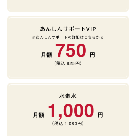
キャンペーン
料金のご案内
JOYFIT24
JOYFIT YOGA
アクセス
店舗情報・サービス
あんしんサポートVIP
JOYFIT+
店舗を探す
※あんしんサポートの詳細は
こちら
から
見学・体験
入会方法
750
よくあるご質問
店舗へのお問い合わせ
（税込
825
円）
水素水
1,000
（税込
1,080
円）