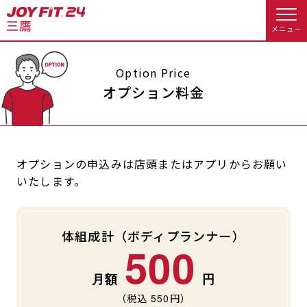
メニュー
店舗トップ
Option Price
オプション料金
会員様向けのご案内
会員の方へトップ
オプションの申込みは店頭またはアプリからお願い
いたします。
入会のお手続きをする
会員様へのお知らせ
予約する
入会するトップ
休会お手続き
オプション料金
体組成計（ボディプランナー）
500
料金・サービス等詳しく見る
クレジットカードで入会する
WEBで入会来店予約
アクセス
店舗情報・サービス
入会を悩まれている方へトップ
よくあるご質問
店舗へのお問い合わせ
（税込
550
円）
JOYFIT総合トップ
JOYFIT