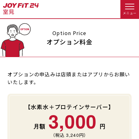
メニュー
店舗トップ
Option Price
オプション料金
会員様向けのご案内
会員の方へトップ
オプションの申込みは店頭またはアプリからお願い
いたします。
入会のお手続きをする
会員様へのお知らせ
予約する
入会するトップ
休会お手続き
オプション料金
【水素水＋プロテインサーバー】
3,000
料金・サービス等詳しく見る
Appで入会手続き
アクセス
店舗情報・サービス
入会を悩まれている方へトップ
よくあるご質問
店舗へのお問い合わせ
（税込
3,240
円）
JOYFIT総合トップ
JOYFIT