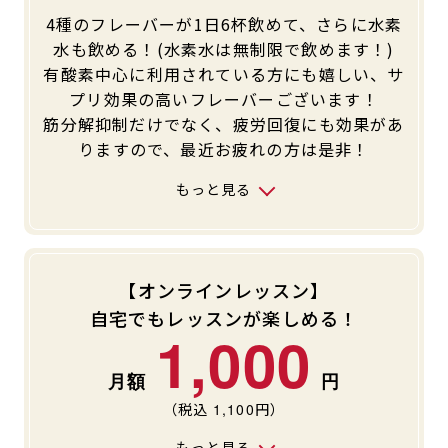
4種のフレーバーが1日6杯飲めて、さらに水素
キャンペーン
料金のご案内
水も飲める！(水素水は無制限で飲めます！)
JOYFIT24
JOYFIT YOGA
有酸素中心に利用されている方にも嬉しい、サ
アクセス
店舗情報・サービス
プリ効果の高いフレーバーございます！
JOYFIT+
店舗を探す
筋分解抑制だけでなく、疲労回復にも効果があ
見学・体験
入会方法
りますので、最近お疲れの方は是非！
よくあるご質問
店舗へのお問い合わせ
もっと見る
【オンラインレッスン】
自宅でもレッスンが楽しめる！
1,000
（税込
1,100
円）
もっと見る