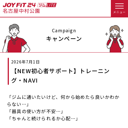
メニュー
店舗トップ
Campaign
キャンペーン
会員様向けのご案内
2026年7月1日
会員の方へトップ
【NEW初心者サポート】トレーニン
入会のお手続きをする
会員様へのお知らせ
休会お手続き
グ・NAVI
入会するトップ
オプション料金
アクセス
「ジムに通いたいけど、何から始めたら良いかわか
らない…」
料金・サービス等詳しく見る
Appで入会手続き
店舗情報・サービス
よくあるご質問
「器具の使い方が不安…」
「ちゃんと続けられるか心配…」
入会を悩まれている方へトップ
店舗へのお問い合わせ
JOYFIT総合トップ
JOYFIT