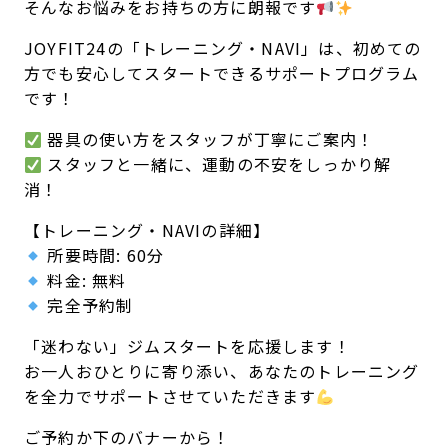
そんなお悩みをお持ちの方に朗報です
キャンペーン
料金のご案内
JOYFIT24の「トレーニング・NAVI」は、初めての
JOYFIT24
JOYFIT YOGA
方でも安心してスタートできるサポートプログラム
アクセス
店舗情報・サービス
です！
JOYFIT+
店舗を探す
見学・体験
入会方法
器具の使い方をスタッフが丁寧にご案内！
スタッフと一緒に、運動の不安をしっかり解
よくあるご質問
店舗へのお問い合わせ
消！
【トレーニング・NAVIの詳細】
所要時間: 60分
料金: 無料
完全予約制
「迷わない」ジムスタートを応援します！
お一人おひとりに寄り添い、あなたのトレーニング
を全力でサポートさせていただきます
ご予約か下のバナーから！