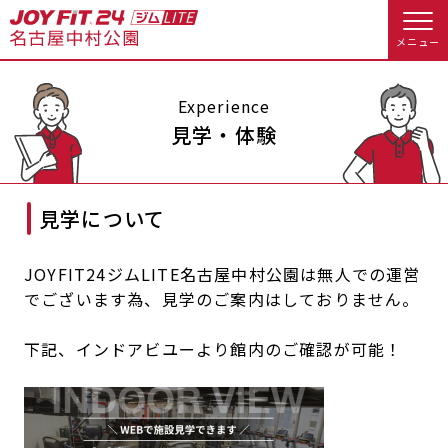
メニュー
店舗トップ
Experience
見学・体験
会員様向けのご案内
見学について
会員の方へトップ
入会のお手続きをする
会員様へのお知らせ
休会お手続き
JOYFIT24ジムLITE名古屋中村公園は無人での運営
でございます為、見学のご案内はしておりません。
入会するトップ
オプション料金
アクセス
下記、インドアビユーより館内のご確認が可能！
料金・サービス等詳しく見る
Appで入会手続き
店舗情報・サービス
よくあるご質問
入会を悩まれている方へトップ
店舗へのお問い合わせ
JOYFIT総合トップ
JOYFIT