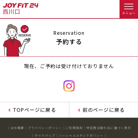
メニュー
店舗トップ
Reservation
予約する
会員様向けのご案内
現在、ご予約は受け付けておりません
会員の方へトップ
入会のお手続きをする
会員様へのお知らせ
予約する
入会するトップ
休会お手続き
オプション料金
TOPページに戻る
前のページに戻る
料金・サービス等詳しく見る
Appで入会手続き
アクセス
店舗情報・サービス
会社概要
プライバシーポリシー
ご利用規約
特定商法取引法に基づく表示
入会を悩まれている方へトップ
よくあるご質問
店舗へのお問い合わせ
サイトマップ
ソーシャルメディアポリシー
JOYFIT総合トップ
JOYFIT