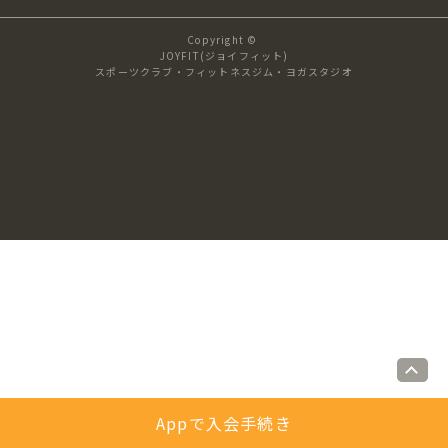
キャンペーン
料金のご案内
Copyright ©
JOYFIT24
JOYFIT YOGA
JOYFIT(ジョイフィット)
スポーツクラブ・フィットネスジム・ヨガスタジオ
アクセス
店舗情報・サービス
JOYFIT+
店舗を探す
見学・体験
入会方法
よくあるご質問
店舗へのお問い合わせ
Appで入会手続き