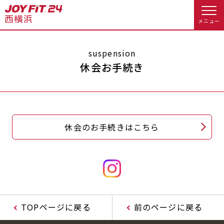
メニュー
店舗トップ
suspension
休会お手続き
会員様向けのご案内
会員の方へトップ
休会のお手続きはこちら
入会のお手続きをする
会員様へのお知らせ
予約する
入会するトップ
休会お手続き
オプション料金
料金・サービス等詳しく見る
Appで入会手続き
アクセス
店舗情報・サービス
TOPページに戻る
前のページに戻る
入会を悩まれている方へトップ
よくあるご質問
店舗へのお問い合わせ
JOYFIT総合トップ
JOYFIT