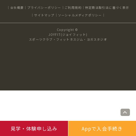
キャンペーン
料金のご案内
会社概要
プライバシーポリシー
ご利用規約
特定商法取引法に基づく表示
JOYFIT24
JOYFIT YOGA
サイトマップ
ソーシャルメディアポリシー
アクセス
店舗情報・サービス
Copyright ©
JOYFIT+
店舗を探す
JOYFIT(ジョイフィット)
見学・体験
入会方法
スポーツクラブ・フィットネスジム・ヨガスタジオ
よくあるご質問
店舗へのお問い合わせ
見学・体験申し込み
Appで入会手続き