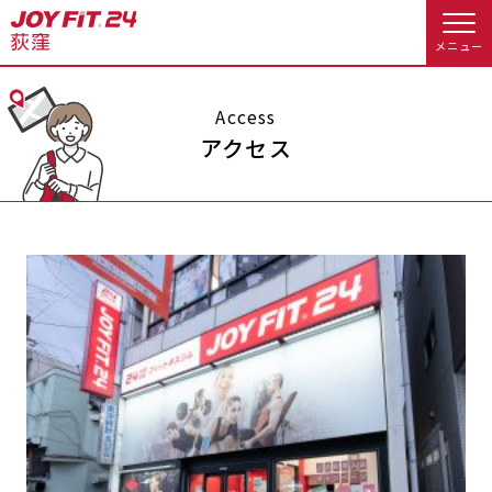
メニュー
店舗トップ
Access
アクセス
会員様向けのご案内
会員の方へトップ
入会のお手続きをする
会員様へのお知らせ
休会お手続き
入会するトップ
オプション料金
アクセス
料金・サービス等詳しく見る
Appで入会手続き
店舗情報・サービス
よくあるご質問
入会を悩まれている方へトップ
店舗へのお問い合わせ
JOYFIT総合トップ
JOYFIT