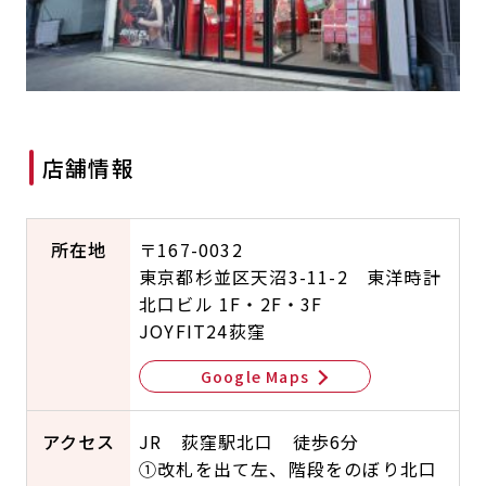
キャンペーン
料金のご案内
JOYFIT24
JOYFIT YOGA
アクセス
店舗情報・サービス
JOYFIT+
店舗を探す
見学・体験
入会方法
店舗情報
よくあるご質問
店舗へのお問い合わせ
所在地
〒167-0032
東京都杉並区天沼3-11-2 東洋時計
北口ビル 1F・2F・3F
JOYFIT24荻窪
Google Maps
アクセス
JR 荻窪駅北口 徒歩6分
①改札を出て左、階段をのぼり北口