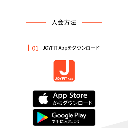
キャンペーン
料金のご案内
JOYFIT24
JOYFIT YOGA
入会方法
アクセス
店舗情報・サービス
JOYFIT+
店舗を探す
見学・体験
入会方法
01
JOYFIT Appをダウンロード
よくあるご質問
店舗へのお問い合わせ