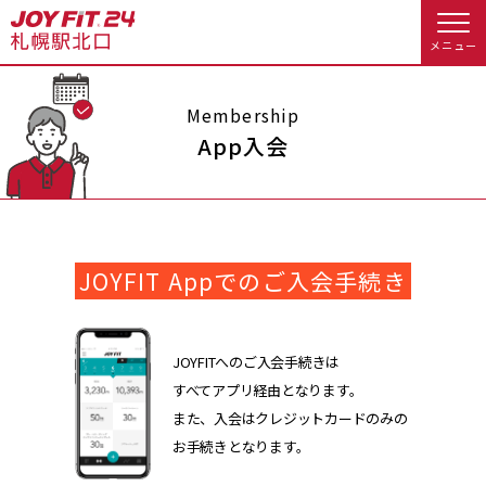
メニュー
店舗トップ
Membership
App入会
会員様向けのご案内
会員の方へトップ
JOYFIT Appでのご入会手続き
入会のお手続きをする
会員様へのお知らせ
予約する
入会するトップ
休会お手続き
オプション料金
JOYFITへのご入会手続きは
すべてアプリ経由となります。
料金・サービス等詳しく見る
Appで入会手続き
アクセス
店舗情報・サービス
また、入会はクレジットカードのみの
お手続きとなります。
入会を悩まれている方へトップ
よくあるご質問
店舗へのお問い合わせ
JOYFIT総合トップ
JOYFIT