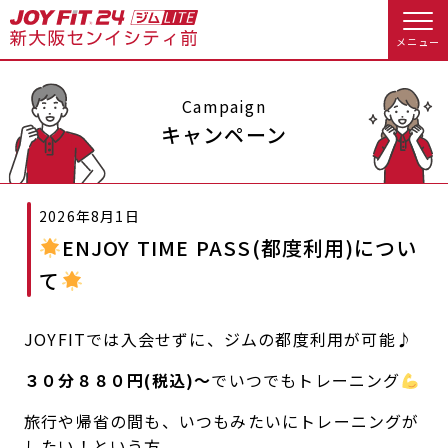
メニュー
店舗トップ
Campaign
キャンペーン
会員様向けのご案内
2026年8月1日
会員の方へトップ
ENJOY TIME PASS(都度利用)につい
入会のお手続きをする
会員様へのお知らせ
予約する
て
入会するトップ
休会お手続き
オプション料金
JOYFITでは入会せずに、ジムの都度利用が可能♪
料金・サービス等詳しく見る
Appで入会手続き
アクセス
店舗情報・サービス
３０分８８０円(税込)～
でいつでもトレーニング
旅行や帰省の間も、いつもみたいにトレーニングが
入会を悩まれている方へトップ
よくあるご質問
店舗へのお問い合わせ
したい！という方
JOYFIT総合トップ
JOYFIT