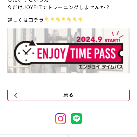
今だけJOYFITでトレーニングしませんか？
キャンペーン
料金のご案内
JOYFIT24
JOYFIT YOGA
詳しくはコチラ
アクセス
店舗情報・サービス
JOYFIT+
店舗を探す
見学・体験
入会方法
よくあるご質問
店舗へのお問い合わせ
戻る