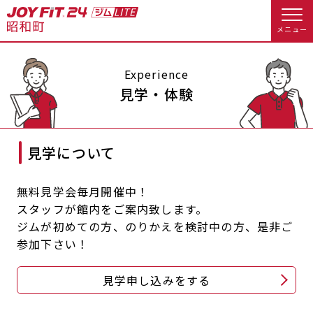
メニュー
店舗トップ
Experience
見学・体験
会員様向けのご案内
見学について
会員の方へトップ
入会のお手続きをする
会員様へのお知らせ
休会お手続き
無料見学会毎月開催中！
スタッフが館内をご案内致します。
入会するトップ
オプション料金
アクセス
ジムが初めての方、のりかえを検討中の方、是非ご
参加下さい！
料金・サービス等詳しく見る
Appで入会手続き
店舗情報・サービス
よくあるご質問
見学申し込みをする
入会を悩まれている方へトップ
店舗へのお問い合わせ
JOYFIT総合トップ
JOYFIT