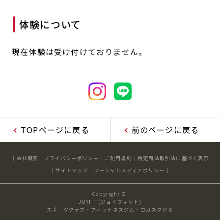
キャンペーン
料金のご案内
体験について
JOYFIT24
JOYFIT YOGA
アクセス
店舗情報・サービス
JOYFIT+
店舗を探す
現在体験は受け付けておりません。
見学・体験
入会方法
よくあるご質問
店舗へのお問い合わせ
TOPページに戻る
前のページに戻る
会社概要
プライバシーポリシー
ご利用規約
特定商法取引法に基づく表示
サイトマップ
ソーシャルメディアポリシー
Copyright ©
JOYFIT(ジョイフィット)
スポーツクラブ・フィットネスジム・ヨガスタジオ