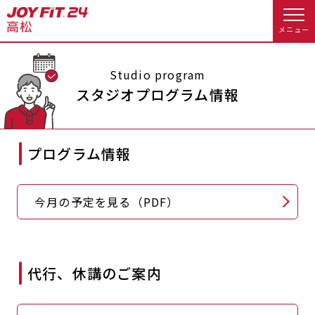
メニュー
店舗トップ
Studio program
スタジオプログラム情報
会員様向けのご案内
プログラム情報
会員の方へトップ
入会のお手続きをする
会員様へのお知らせ
スタジオプログラム情報
今月の予定を見る（PDF）
入会するトップ
予約する
休会お手続き
料金・サービス等詳しく見る
クレジットカードで入会する
WEBで入会来店予約
オプション料金
アクセス
代行、休講のご案内
入会を悩まれている方へトップ
店舗情報・サービス
よくあるご質問
JOYFIT総合トップ
JOYFIT