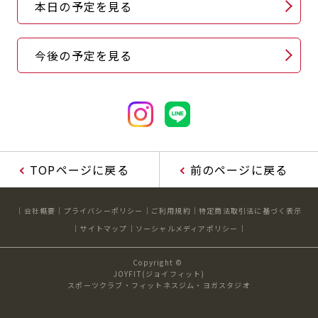
本日の予定を見る
キャンペーン
料金のご案内
店舗へのお問い合わせ
JOYFIT24
JOYFIT YOGA
アクセス
店舗情報・サービス
今後の予定を見る
JOYFIT+
店舗を探す
見学・体験
スタジオプログラム情報
入会方法
よくあるご質問
店舗へのお問い合わせ
TOPページに戻る
前のページに戻る
会社概要
プライバシーポリシー
ご利用規約
特定商法取引法に基づく表示
サイトマップ
ソーシャルメディアポリシー
Copyright ©
JOYFIT(ジョイフィット)
スポーツクラブ・フィットネスジム・ヨガスタジオ