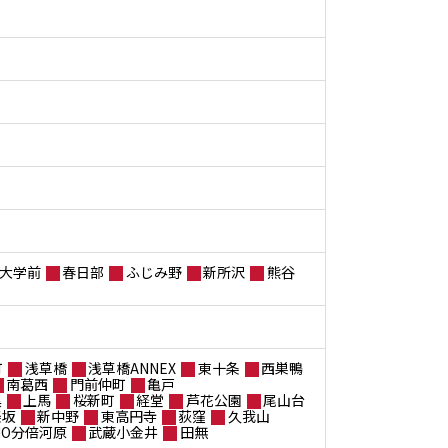
大学前
春日部
ふじみ野
新所沢
熊谷
町
浅草橋
浅草橋ANNEX
東十条
西巣鴨
南葛西
門前仲町
亀戸
黒
上馬
桜新町
経堂
芦花公園
尾山台
楽坂
新中野
東高円寺
荻窪
久我山
ANO分倍河原
武蔵小金井
田無