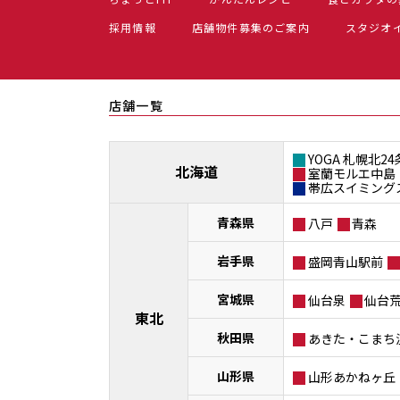
採用情報
店舗物件募集のご案内
スタジオ
店舗一覧
YOGA 札幌北24
北海道
室蘭モルエ中島
帯広スイミング
青森県
八戸
青森
岩手県
盛岡青山駅前
宮城県
仙台泉
仙台
東北
秋田県
あきた・こまち
山形県
山形あかねヶ丘