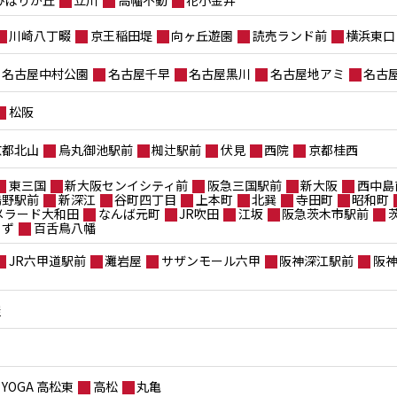
川崎八丁畷
京王稲田堤
向ヶ丘遊園
読売ランド前
横浜東口
名古屋中村公園
名古屋千早
名古屋黒川
名古屋地アミ
名古
松阪
京都北山
烏丸御池駅前
椥辻駅前
伏見
西院
京都桂西
東三国
新大阪センイシティ前
阪急三国駅前
新大阪
西中島
鴫野駅前
新深江
谷町四丁目
上本町
北巽
寺田町
昭和町
メラード大和田
なんば元町
JR吹田
江坂
阪急茨木市駅前
もず
百舌鳥八幡
JR六甲道駅前
灘岩屋
サザンモール六甲
阪神深江駅前
阪
屋
YOGA 高松東
高松
丸亀