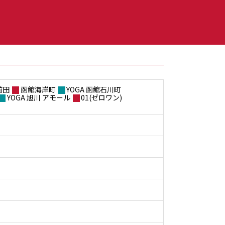
前田
函館海岸町
YOGA 函館石川町
YOGA 旭川 アモール
01(ゼロワン)