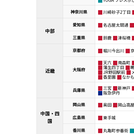
神奈川県
川崎砂子2丁目
愛知県
名古屋太閤通
中部
三重県
鈴鹿
津桜橋
京都府
堀川今出川
天六
南森町
蒲生四丁目
大阪府
近畿
JR野田駅前
香里園
なか
三宮
新神戸
兵庫県
阪急伊丹
岡山県
奥田
岡山高
中国・四
広島県
東手城
国
香川県
丸亀町参番街