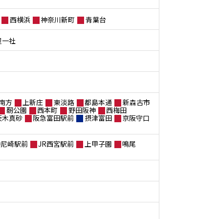
西横浜
神奈川新町
青葉台
屋一社
南方
上新庄
東淡路
都島本通
新森古市
靭公園
西本町
野田阪神
西梅田
茨木真砂
阪急富田駅前
摂津富田
京阪守口
神尼崎駅前
JR西宮駅前
上甲子園
鳴尾