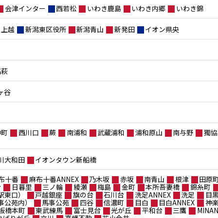
会津インター
西若松
いわき鹿島
いわき内郷
いわき錦
上越
新潟東区役所
新潟青山
新発田
イオン県央
高萩
ヶ谷
仲町
西川口
蕨
南浦和
武蔵浦和
浦和原山
南与野
獨協
川大和田
イオンタウン新船橋
布十番
麻布十番ANNEX
乃木坂
赤坂
南青山
根津
田原
台
日暮里
三ノ輪
綾瀬
梅島
金町
本所吾妻橋
錦糸町
駅東口）
戸越銀座
旗の台
石川台
洗足ANNEX
洗足
目
事公苑内）
馬事公苑
四谷
信濃町
目白
目白ANNEX
神
板橋本町
東武練馬
富士見台
光が丘
平和台
三鷹
MIN
ポひばりが丘
立川
高幡不動
花小金井