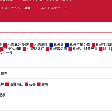
インストラクター募集
あんしんサポート
条
札幌北24条駅
札幌麻生
札幌北
札幌平岡公園
札幌手稲
苫小牧柳町
札幌駅北口
札幌宮の沢
札幌北14条光星
旭川
スクール
花巻
荒井
仙台東口
石巻
古川
温泉