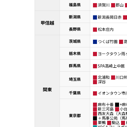
福島県
須賀川
郡山
新潟県
新潟長岡日赤
甲信越
長野県
松本庄内
茨城県
つくば竹園
栃木県
ヨークタウン雨
群馬県
SPA高崎上中居
北浦和
川口
埼玉県
深谷
関東
千葉県
イオンタウン市
麻布十番
+麻
新三河島
小
西友大森（大森
東京都
＋馬事公苑（馬
巣鴨
駒込
YOGA フレス