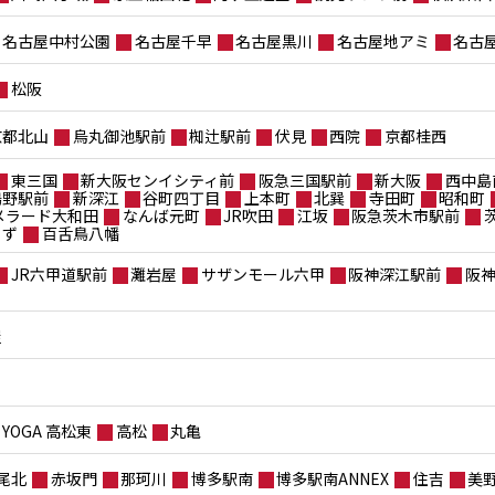
名古屋中村公園
名古屋千早
名古屋黒川
名古屋地アミ
名古
松阪
京都北山
烏丸御池駅前
椥辻駅前
伏見
西院
京都桂西
東三国
新大阪センイシティ前
阪急三国駅前
新大阪
西中島
鴫野駅前
新深江
谷町四丁目
上本町
北巽
寺田町
昭和町
メラード大和田
なんば元町
JR吹田
江坂
阪急茨木市駅前
もず
百舌鳥八幡
JR六甲道駅前
灘岩屋
サザンモール六甲
阪神深江駅前
阪
屋
YOGA 高松東
高松
丸亀
尾北
赤坂門
那珂川
博多駅南
博多駅南ANNEX
住吉
美