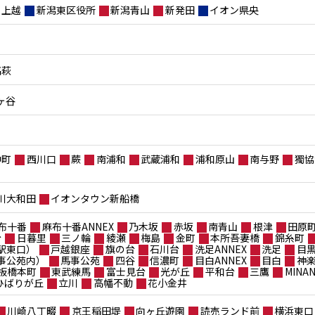
上越
新潟東区役所
新潟青山
新発田
イオン県央
高萩
ヶ谷
仲町
西川口
蕨
南浦和
武蔵浦和
浦和原山
南与野
獨協
川大和田
イオンタウン新船橋
布十番
麻布十番ANNEX
乃木坂
赤坂
南青山
根津
田原
台
日暮里
三ノ輪
綾瀬
梅島
金町
本所吾妻橋
錦糸町
駅東口）
戸越銀座
旗の台
石川台
洗足ANNEX
洗足
目
事公苑内）
馬事公苑
四谷
信濃町
目白ANNEX
目白
神
板橋本町
東武練馬
富士見台
光が丘
平和台
三鷹
MIN
ポひばりが丘
立川
高幡不動
花小金井
川崎八丁畷
京王稲田堤
向ヶ丘遊園
読売ランド前
横浜東口