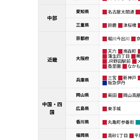
愛知県
名古屋太閤通
中部
三重県
鈴鹿
津桜橋
京都府
堀川今出川
天六
南森町
蒲生四丁目
大阪府
近畿
JR野田駅前
香里園
なか
三宮
新神戸
兵庫県
阪急伊丹
岡山県
奥田
岡山高
中国・四
広島県
東手城
国
香川県
丸亀町参番街
福岡県
高砂1丁目
平