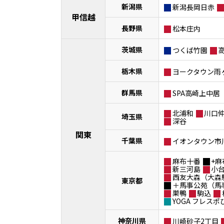
新潟県
新潟長岡日赤
甲信越
長野県
松本庄内
茨城県
つくば竹園
栃木県
ヨークタウン雨
群馬県
SPA高崎上中居
北浦和
川口
埼玉県
深谷
関東
千葉県
イオンタウン市
麻布十番
+麻
新三河島
小
西友大森（大森
東京都
＋馬事公苑（馬
巣鴨
駒込
YOGA フレス
神奈川県
川崎砂子2丁目