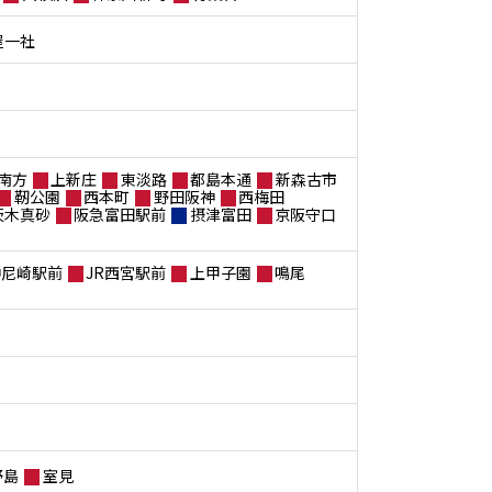
屋一社
南方
上新庄
東淡路
都島本通
新森古市
靭公園
西本町
野田阪神
西梅田
茨木真砂
阪急富田駅前
摂津富田
京阪守口
神尼崎駅前
JR西宮駅前
上甲子園
鳴尾
野島
室見