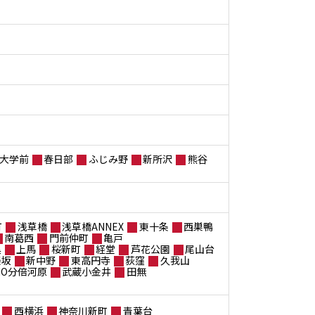
大学前
春日部
ふじみ野
新所沢
熊谷
町
浅草橋
浅草橋ANNEX
東十条
西巣鴨
南葛西
門前仲町
亀戸
黒
上馬
桜新町
経堂
芦花公園
尾山台
楽坂
新中野
東高円寺
荻窪
久我山
ANO分倍河原
武蔵小金井
田無
西横浜
神奈川新町
青葉台