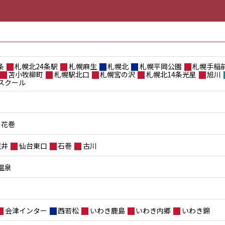
条
札幌北24条駅
札幌麻生
札幌北
札幌平岡公園
札幌手稲
苫小牧柳町
札幌駅北口
札幌宮の沢
札幌北14条光星
旭川
スクール
花巻
荒井
仙台東口
石巻
古川
温泉
会津インター
西若松
いわき鹿島
いわき内郷
いわき錦