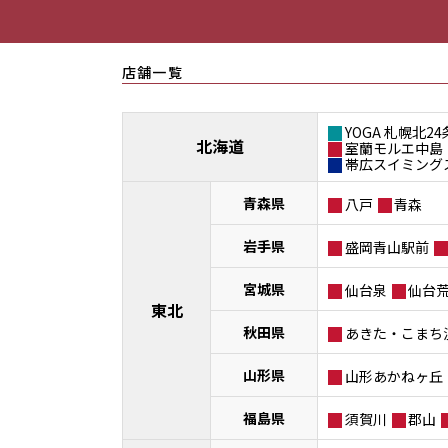
店舗一覧
YOGA 札幌北24
北海道
室蘭モルエ中島
帯広スイミング
青森県
八戸
青森
岩手県
盛岡青山駅前
宮城県
仙台泉
仙台
東北
秋田県
あきた・こまち
山形県
山形あかねヶ丘
福島県
須賀川
郡山