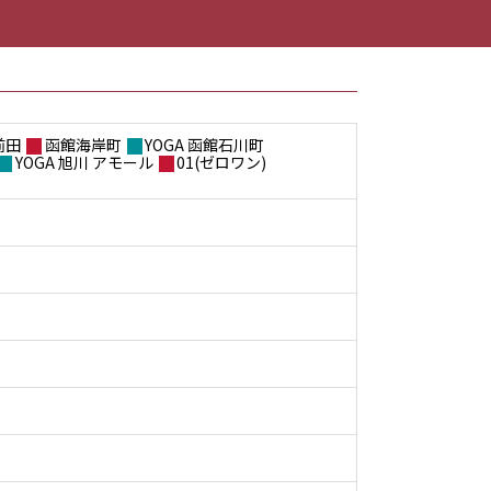
前田
函館海岸町
YOGA 函館石川町
YOGA 旭川 アモール
01(ゼロワン)