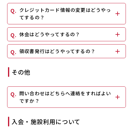
キャンペーン
料金のご案内
クレジットカード情報の変更はどうやっ
JOYFIT24
JOYFIT YOGA
てするの？
アクセス
店舗情報・サービス
JOYFIT+
店舗を探す
休会はどうやってするの？
見学・体験
入会方法
領収書発行はどうやってするの？
よくあるご質問
店舗へのお問い合わせ
その他
問い合わせはどちらへ連絡をすればよい
ですか？
入会・施設利用について