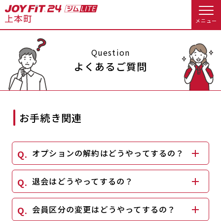
メニュー
店舗トップ
Question
よくあるご質問
会員様向けのご案内
会員の方へトップ
お手続き関連
入会のお手続きをする
会員様へのお知らせ
予約する
オプションの解約はどうやってするの？
入会するトップ
休会お手続き
オプション料金
料金・サービス等詳しく見る
退会はどうやってするの？
Appで入会手続き
アクセス
店舗情報・サービス
入会を悩まれている方へトップ
会員区分の変更はどうやってするの？
よくあるご質問
店舗へのお問い合わせ
JOYFIT総合トップ
JOYFIT