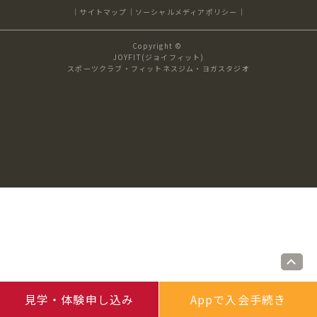
サイトマップ
ソーシャルメディアポリシー
キャンペーン
料金のご案内
店舗へのお問い合わせ
JOYFIT24
JOYFIT YOGA
Copyright ©
アクセス
店舗情報・サービス
JOYFIT(ジョイフィット)
スポーツクラブ・フィットネスジム・ヨガスタジオ
JOYFIT+
店舗を探す
見学・体験
スタジオプログラム情報
入会方法
よくあるご質問
店舗へのお問い合わせ
見学・体験申し込み
Appで入会手続き