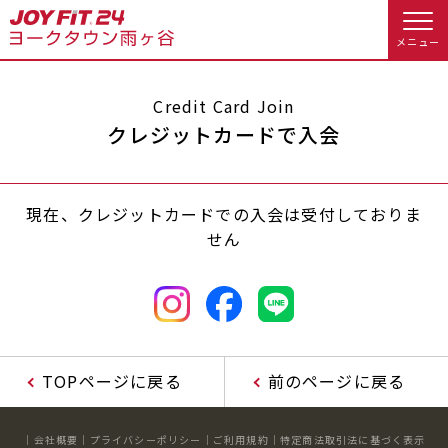
メニュー
店舗トップ
Credit Card Join
クレジットカードで入会
会員様向けのご案内
現在、クレジットカードでの入会は受付しておりま
会員の方へトップ
せん
入会のお手続きをする
会員様へのお知らせ
スタジオプログラム情報
入会するトップ
予約する
休会お手続き
料金・サービス等詳しく見る
Appで入会手続き
オプション料金
アクセス
TOPページに戻る
前のページに戻る
入会を悩まれている方へトップ
店舗情報・サービス
よくあるご質問
会社概要
プライバシーポリシー
ご利用規約
特定商法取引法に基づく表示
JOYFIT総合トップ
JOYFIT