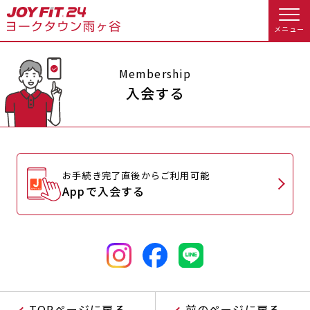
メニュー
店舗トップ
Membership
入会する
会員様向けのご案内
会員の方へトップ
お手続き完了直後からご利用可能
入会のお手続きをする
会員様へのお知らせ
スタジオプログラム情報
Appで入会する
入会するトップ
予約する
休会お手続き
料金・サービス等詳しく見る
Appで入会手続き
オプション料金
アクセス
入会を悩まれている方へトップ
店舗情報・サービス
よくあるご質問
TOPページに戻る
前のページに戻る
JOYFIT総合トップ
JOYFIT