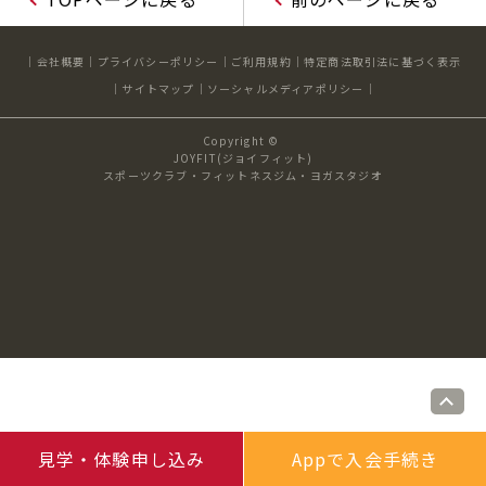
キャンペーン
料金のご案内
店舗へのお問い合わせ
JOYFIT24
JOYFIT YOGA
会社概要
プライバシーポリシー
ご利用規約
特定商法取引法に基づく表示
アクセス
店舗情報・サービス
サイトマップ
ソーシャルメディアポリシー
JOYFIT+
店舗を探す
見学・体験
スタジオプログラム情報
Copyright ©
JOYFIT(ジョイフィット)
スポーツクラブ・フィットネスジム・ヨガスタジオ
入会方法
よくあるご質問
店舗へのお問い合わせ
見学・体験申し込み
Appで入会手続き