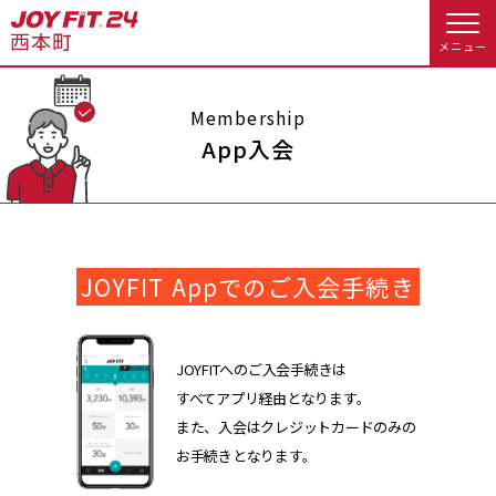
メニュー
店舗トップ
Membership
App入会
会員様向けのご案内
会員の方へトップ
JOYFIT Appでのご入会手続き
入会のお手続きをする
会員様へのお知らせ
予約する
入会するトップ
休会お手続き
オプション料金
JOYFITへのご入会手続きは
すべてアプリ経由となります。
料金・サービス等詳しく見る
Appで入会手続き
アクセス
店舗情報・サービス
また、入会はクレジットカードのみの
お手続きとなります。
入会を悩まれている方へトップ
よくあるご質問
店舗へのお問い合わせ
JOYFIT総合トップ
JOYFIT