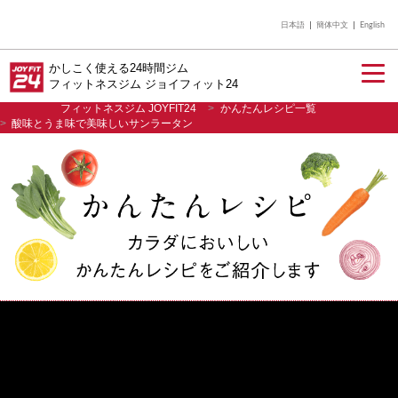
日本語
簡体中文
English
かしこく使える24時間ジム
フィットネスジム ジョイフィット24
フィットネスジム JOYFIT24
かんたんレシピ一覧
酸味とうま味で美味しいサンラータン
入会のご案内
店舗を探す