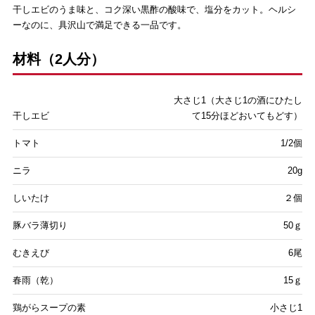
干しエビのうま味と、コク深い黒酢の酸味で、塩分をカット。ヘルシ
法人会員制度
ーなのに、具沢山で満足できる一品です。
材料（2人分）
大さじ1（大さじ1の酒にひたし
干しエビ
て15分ほどおいてもどす）
トマト
1/2個
ニラ
20g
しいたけ
２個
豚バラ薄切り
50ｇ
むきえび
6尾
春雨（乾）
15ｇ
鶏がらスープの素
小さじ1