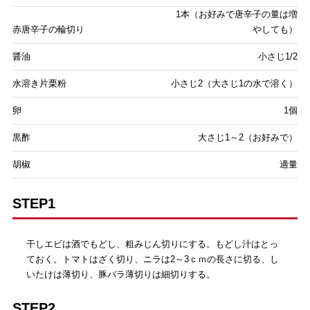
1本（お好みで唐辛子の量は増
赤唐辛子の輪切り
やしても）
醤油
小さじ1/2
水溶き片栗粉
小さじ2（大さじ1の水で溶く）
卵
1個
黒酢
大さじ1～2（お好みで）
胡椒
適量
STEP1
干しエビは酒でもどし、粗みじん切りにする。もどし汁はとっ
ておく。トマトはざく切り、ニラは2～3ｃｍの長さに切る、し
いたけは薄切り、豚バラ薄切りは細切りする。
STEP2