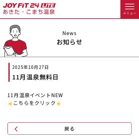
メニュー
店舗トップ
News
お知らせ
会員様向けのご案内
2025年10月27日
会員の方へトップ
11月温泉無料日
入会のお手続きをする
会員様へのお知らせ
スタジオプログラム情報
11月温泉イベントNEW
入会するトップ
予約する
休会お手続き
こちらをクリック
料金・サービス等詳しく見る
クレジットカードで入会する
WEBで入会来店予約
オプション料金
アクセス
戻る
入会を悩まれている方へトップ
店舗情報・サービス
よくあるご質問
JOYFIT総合トップ
JOYFIT