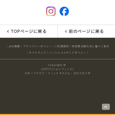
キャンペーン
料金のご案内
店舗へのお問い合わせ
JOYFIT24
JOYFIT YOGA
アクセス
店舗情報・サービス
JOYFIT+
店舗を探す
TOPページに戻る
前のページに戻る
見学・体験
スタジオプログラム情報
入会方法
よくあるご質問
会社概要
プライバシーポリシー
ご利用規約
特定商法取引法に基づく表示
サイトマップ
ソーシャルメディアポリシー
店舗へのお問い合わせ
Copyright ©
JOYFIT(ジョイフィット)
スポーツクラブ・フィットネスジム・ヨガスタジオ