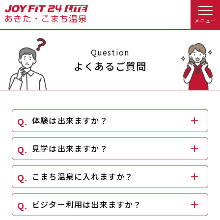
メニュー
店舗トップ
Question
よくあるご質問
会員様向けのご案内
会員の方へトップ
体験は出来ますか？
入会のお手続きをする
会員様へのお知らせ
スタジオプログラム情報
見学は出来ますか？
入会するトップ
予約する
休会お手続き
こまち温泉に入れますか？
料金・サービス等詳しく見る
クレジットカードで入会する
WEBで入会来店予約
オプション料金
アクセス
ビジター利用は出来ますか？
入会を悩まれている方へトップ
店舗情報・サービス
よくあるご質問
JOYFIT総合トップ
JOYFIT