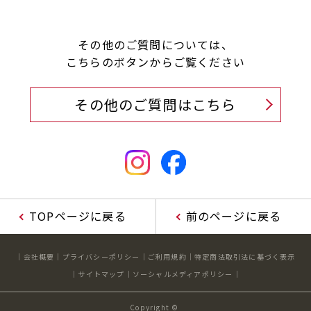
キャンペーン
料金のご案内
店舗へのお問い合わせ
JOYFIT24
JOYFIT YOGA
その他のご質問については、
アクセス
店舗情報・サービス
こちらのボタンからご覧ください
JOYFIT+
店舗を探す
見学・体験
スタジオプログラム情報
その他のご質問はこちら
入会方法
よくあるご質問
店舗へのお問い合わせ
TOPページに戻る
前のページに戻る
会社概要
プライバシーポリシー
ご利用規約
特定商法取引法に基づく表示
サイトマップ
ソーシャルメディアポリシー
Copyright ©