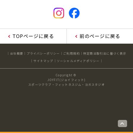
キャンペーン
料金のご案内
店舗へのお問い合わせ
JOYFIT24
JOYFIT YOGA
アクセス
店舗情報・サービス
JOYFIT+
店舗を探す
TOPページに戻る
前のページに戻る
見学・体験
スタジオプログラム情報
入会方法
よくあるご質問
会社概要
プライバシーポリシー
ご利用規約
特定商法取引法に基づく表示
サイトマップ
ソーシャルメディアポリシー
店舗へのお問い合わせ
Copyright ©
JOYFIT(ジョイフィット)
スポーツクラブ・フィットネスジム・ヨガスタジオ