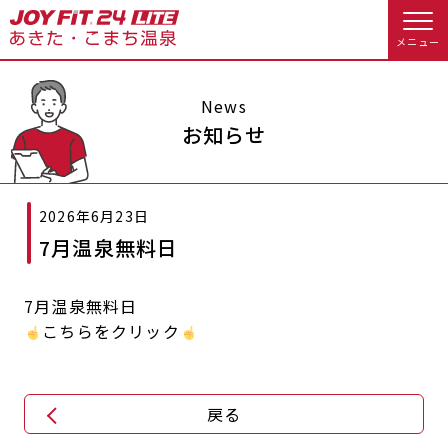
メニュー
店舗トップ
News
お知らせ
会員様向けのご案内
2026年6月23日
会員の方へトップ
7月温泉無料日
入会のお手続きをする
会員様へのお知らせ
スタジオプログラム情報
7月温泉無料日
入会するトップ
予約する
休会お手続き
こちらをクリック
料金・サービス等詳しく見る
クレジットカードで入会する
WEBで入会来店予約
オプション料金
アクセス
戻る
入会を悩まれている方へトップ
店舗情報・サービス
よくあるご質問
JOYFIT総合トップ
JOYFIT