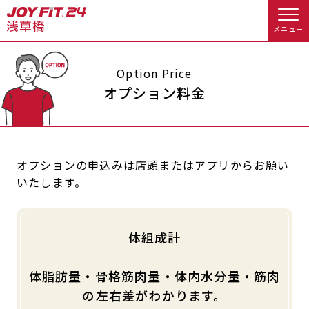
メニュー
店舗トップ
Option Price
オプション料金
会員様向けのご案内
会員の方へトップ
オプションの申込みは店頭またはアプリからお願い
いたします。
入会のお手続きをする
会員様へのお知らせ
休会お手続き
入会するトップ
オプション料金
アクセス
体組成計
料金・サービス等詳しく見る
Appで入会手続き
店舗情報・サービス
よくあるご質問
体脂肪量・骨格筋肉量・体内水分量・筋肉
入会を悩まれている方へトップ
店舗へのお問い合わせ
の左右差がわかります。
JOYFIT総合トップ
JOYFIT