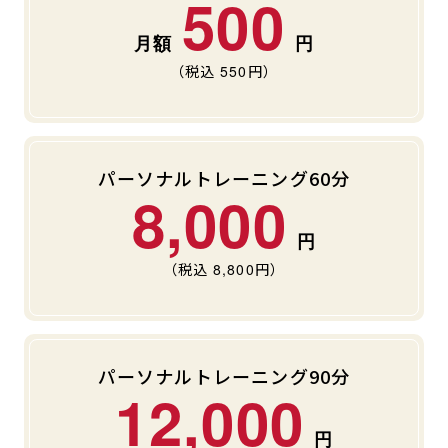
500
キャンペーン
料金のご案内
JOYFIT24
JOYFIT YOGA
（税込
550
円）
アクセス
店舗情報・サービス
JOYFIT+
店舗を探す
見学・体験
入会方法
パーソナルトレーニング60分
よくあるご質問
店舗へのお問い合わせ
8,000
（税込
8,800
円）
パーソナルトレーニング90分
12,000